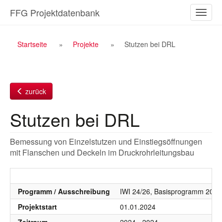
Zum
FFG Projektdatenbank
Naviga
Inhalt
ein-/a
Breadcrumb
Startseite
Projekte
Stutzen bei DRL
Navigation
zurück
Stutzen bei DRL
Bemessung von Einzelstutzen und Einstiegsöffnungen
mit Flanschen und Deckeln im Druckrohrleitungsbau
Programm / Ausschreibung
IWI 24/26, Basisprogramm 2024
Projektstart
01.01.2024