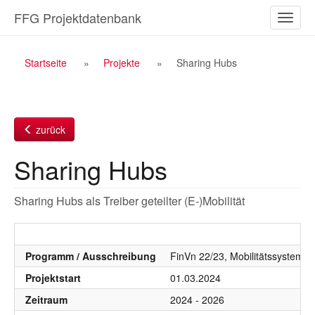
Zum
FFG Projektdatenbank
Naviga
Inhalt
ein-/a
Breadcrumb
Startseite
Projekte
Sharing Hubs
Navigation
zurück
Sharing Hubs
Sharing Hubs als Treiber geteilter (E-)Mobilität
Programm / Ausschreibung
FinVn 22/23, Mobilitätssystem, 
Projektstart
01.03.2024
Zeitraum
2024 - 2026