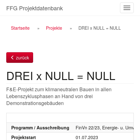
Zum
FFG Projektdatenbank
Naviga
Inhalt
ein-/a
Breadcrumb
Startseite
Projekte
DREI x NULL = NULL
Navigation
zurück
DREI x NULL = NULL
F&E-Projekt zum klimaneutralen Bauen in allen
Lebenszyklusphasen an Hand von drei
Demonstrationsgebäuden
Programm / Ausschreibung
FinVn 22/23, Energie- u. Umwel
Projektstart
01.07.2023