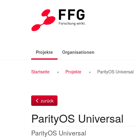
Zum
Inhalt
(aktiv)
Projekte
Organisationen
Breadcrumb
Startseite
Projekte
ParityOS Universal
Navigation
zurück
ParityOS Universal
ParityOS Universal