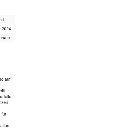
nd
9.2024
onate
so auf
llt.
rteile
enzen
 für
ation