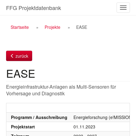
Zum
FFG Projektdatenbank
Naviga
Inhalt
ein-/a
Breadcrumb
Startseite
Projekte
EASE
Navigation
zurück
EASE
Energieinfrastruktur-Anlagen als Multi-Sensoren für
Vorhersage und Diagnostik
Programm / Ausschreibung
Energieforschung (e!MISSION),
Projektstart
01.11.2023