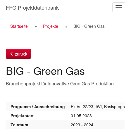
Zum
FFG Projektdatenbank
Naviga
Inhalt
ein-/a
Breadcrumb
Startseite
Projekte
BIG - Green Gas
Navigation
zurück
BIG - Green Gas
Branchenprojekt für innovative Grün Gas Produktion
Programm / Ausschreibung
FinVn 22/23, IWI, Basisprogra
Projektstart
01.05.2023
Zeitraum
2023 - 2024