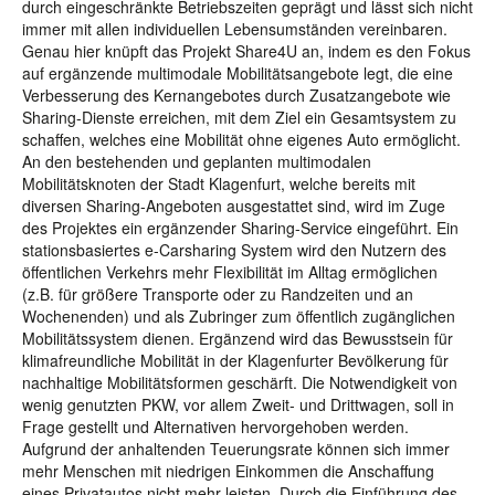
durch eingeschränkte Betriebszeiten geprägt und lässt sich nicht
immer mit allen individuellen Lebensumständen vereinbaren.
Genau hier knüpft das Projekt Share4U an, indem es den Fokus
auf ergänzende multimodale Mobilitätsangebote legt, die eine
Verbesserung des Kernangebotes durch Zusatzangebote wie
Sharing-Dienste erreichen, mit dem Ziel ein Gesamtsystem zu
schaffen, welches eine Mobilität ohne eigenes Auto ermöglicht.
An den bestehenden und geplanten multimodalen
Mobilitätsknoten der Stadt Klagenfurt, welche bereits mit
diversen Sharing-Angeboten ausgestattet sind, wird im Zuge
des Projektes ein ergänzender Sharing-Service eingeführt. Ein
stationsbasiertes e-Carsharing System wird den Nutzern des
öffentlichen Verkehrs mehr Flexibilität im Alltag ermöglichen
(z.B. für größere Transporte oder zu Randzeiten und an
Wochenenden) und als Zubringer zum öffentlich zugänglichen
Mobilitätssystem dienen. Ergänzend wird das Bewusstsein für
klimafreundliche Mobilität in der Klagenfurter Bevölkerung für
nachhaltige Mobilitätsformen geschärft. Die Notwendigkeit von
wenig genutzten PKW, vor allem Zweit- und Drittwagen, soll in
Frage gestellt und Alternativen hervorgehoben werden.
Aufgrund der anhaltenden Teuerungsrate können sich immer
mehr Menschen mit niedrigen Einkommen die Anschaffung
eines Privatautos nicht mehr leisten. Durch die Einführung des