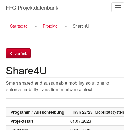
Zum
FFG Projektdatenbank
Naviga
Inhalt
ein-/a
Breadcrumb
Startseite
Projekte
Share4U
Navigation
zurück
Share4U
Smart shared and sustainable mobility solutions to
enforce mobility transition in urban context
Programm / Ausschreibung
FinVn 22/23, Mobilitätssystem, 
Projektstart
01.07.2023