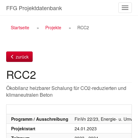
Zum
FFG Projektdatenbank
Naviga
Inhalt
ein-/a
Breadcrumb
Startseite
Projekte
RCC2
Navigation
zurück
RCC2
Ökobilanz heizbarer Schalung für CO2-reduzierten und
klimaneutralen Beton
Programm / Ausschreibung
FinVn 22/23, Energie- u. Umwel
Projektstart
24.01.2023