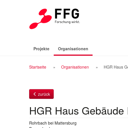
Zum
Inhalt
(aktiv)
Projekte
Organisationen
Breadcrumb
Startseite
Organisationen
HGR Haus G
Navigation
zurück
HGR Haus Gebäude 
Rohrbach bei Mattersburg