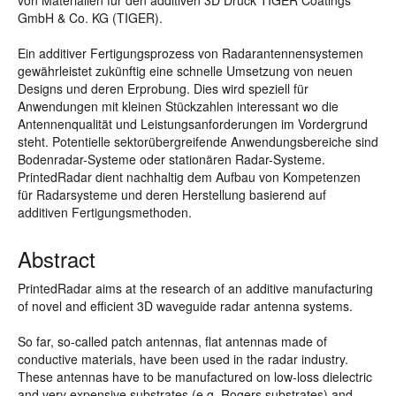
von Materialien für den additiven 3D Druck TIGER Coatings
GmbH & Co. KG (TIGER).
Ein additiver Fertigungsprozess von Radarantennensystemen
gewährleistet zukünftig eine schnelle Umsetzung von neuen
Designs und deren Erprobung. Dies wird speziell für
Anwendungen mit kleinen Stückzahlen interessant wo die
Antennenqualität und Leistungsanforderungen im Vordergrund
steht. Potentielle sektorübergreifende Anwendungsbereiche sind
Bodenradar-Systeme oder stationären Radar-Systeme.
PrintedRadar dient nachhaltig dem Aufbau von Kompetenzen
für Radarsysteme und deren Herstellung basierend auf
additiven Fertigungsmethoden.
Abstract
PrintedRadar aims at the research of an additive manufacturing
of novel and efficient 3D waveguide radar antenna systems.
So far, so-called patch antennas, flat antennas made of
conductive materials, have been used in the radar industry.
These antennas have to be manufactured on low-loss dielectric
and very expensive substrates (e.g. Rogers substrates) and