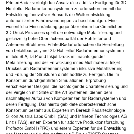
PrintedRadar verfolgt den Ansatz eine additive Fertigung für 3D
Hohlleiter Radarantennensystemen zu erforschen um mit der
Entwicklung innovativer Sensorik die Weiterentwicklung
automatisierter Fahranwendungen zu beschleunigen. Eine
wesentliche Einschränkung gegenüber einem herkömmlichen
3D-Druck Prozesses spielt die notwendige Metallisierung und
gleichzeitig hohe Oberflächenqualität der Hohlleiter und
Antennen Strukturen. PrintedRadar erforschen die Herstellung
von Leichtbau polymer 3D Hohlleiter Radarantennensystemen
mittels SLA, DLP und Inkjet Druck mit nachfolgender
Metallisierung und der Entwicklung eines Multimaterial Inkjet
Druckes um Radarantennensystemen inklusive Metallisierung
und Füllung der Strukturen direkt additiv zu Fertigen. Die im
Konsortium durchgeführten Simulationen, Erprobung
verschiedener Designs, die nachfolgende Charakterisierung und
der Vergleich mit State of the Art Systemen, dienen dem
nachhaltigen Aufbau von Kompetenzen für Radarsystemen und
deren Fertigung. Das hierzu gebildete oberösterreichische
Konsortium besteht aus Experten im Bereich Radartechnologie
Silicon Austria Labs GmbH (SAL) und Infineon Technologies AG
Linz (IFAG), einem Experten für additive Produktionsforschung
Profactor GmbH (PRO) und einem Experten für die Entwicklung