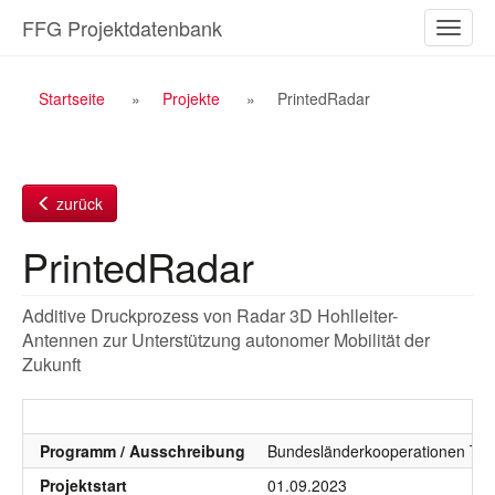
Zum
FFG Projektdatenbank
Naviga
Inhalt
ein-/a
Breadcrumb
Startseite
Projekte
PrintedRadar
Navigation
zurück
PrintedRadar
Additive Druckprozess von Radar 3D Hohlleiter-
Antennen zur Unterstützung autonomer Mobilität der
Zukunft
Programm / Ausschreibung
Bundesländerkooperationen TP, 
Projektstart
01.09.2023