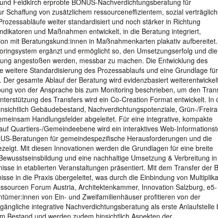
rg und Feldkirch erprobte BONUS-Nachverdichtungsberatung für
r Schaffung von zusätzlichem ressourceneffizientem, sozial verträglic
Prozessabläufe weiter standardisiert und noch stärker in Richtung
dikatoren und Maßnahmen entwickelt, in die Beratung integriert,
ion mit Beratungskund:innen in Maßnahmenkarten plakativ aufbereitet.
itoringsystem ergänzt und ermöglicht so, den Umsetzungserfolg und die
ung angestoßen werden, messbar zu machen. Die Entwicklung des
ine weitere Standardisierung des Prozessablaufs und eine Grundlage für
 Der gesamte Ablauf der Beratung wird evidenzbasiert weiterentwickelt
reibung von der Ansprache bis zum Monitoring beschrieben, um den Tran
terstützung des Transfers wird ein Co-Creation Format entwickelt. In
nsichtlich Gebäudebestand, Nachverdichtungspotenziale, Grün-/Freir
emeinsam Handlungsfelder abgeleitet. Für eine integrative, kompakte
f Quartiers-/Gemeindeebene wird ein interaktives Web-Informationst
NUS-Beratungen für gemeindespezifische Herausforderungen und die
ezeigt. Mit diesen Innovationen werden die Grundlagen für eine breite
wusstseinsbildung und eine nachhaltige Umsetzung & Verbreitung in
bnisse in etablierten Veranstaltungen präsentiert. Mit dem Transfer de
e in die Praxis übergeleitet, was durch die Einbindung von Multiplik
essourcen Forum Austria, Architektenkammer, Innovation Salzburg, e5-
ntümer:innen von Ein- und Zweifamilienhäuser profitieren von der
ängliche integrative Nachverdichtungsberatung als erste Anlaufstelle 
im Bestand und werden zudem hinsichtlich Aspekten der