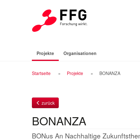
Zum
Inhalt
(aktiv)
Projekte
Organisationen
Breadcrumb
Startseite
Projekte
BONANZA
Navigation
zurück
BONANZA
BONus An Nachhaltige Zukunftsth