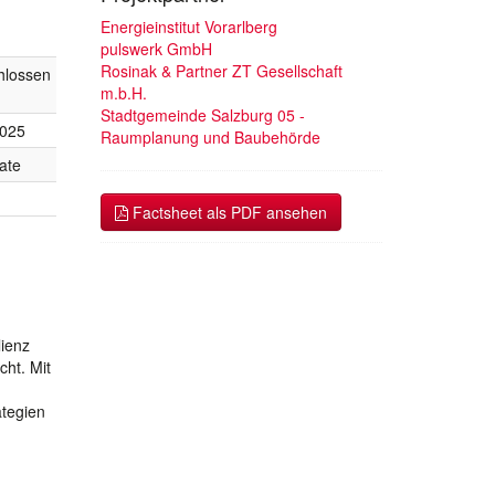
Energieinstitut Vorarlberg
pulswerk GmbH
Rosinak & Partner ZT Gesellschaft
hlossen
m.b.H.
Stadtgemeinde Salzburg 05 -
2025
Raumplanung und Baubehörde
ate
Factsheet als PDF ansehen
ienz
cht. Mit
ategien