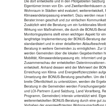
Die dort entwickelte und in den Pilotgebieten Salzbu
Eigentümer:innen von Ein- und Zweifamilienhäusern zu
Wohnraum in Städten wird evaluiert, weiterentwickelt, 
Klimawandelanpassung erweitert. Dazu werden neue In
Berater:innen geschult und zur einfachen Kommunikat
Zusätzlich wird die Beratung um ein funktionales Mon
Wirkung von Maßnahmen, die durch die BONUS-Berat
Monitoringsystems stellt einen wichtigen Aspekt für e
langfristige Implementierung der BONUS-Beratung dar.
standardisiert und in einer detaillierten Ablaufbesch
Beratung in weitere Gemeinden zu ermöglichen. Zur Un
werden Gemeinden über die lokalen Gegebenheiten hi
Mobilität, Klimawandelanpassung etc. informiert und g
Zusammenschau der entwickelten Dateninnovationen au
entwickelt. Anhand dessen wird der Mehrwert der BO
Erreichung von Klima- und Energieeffizienzzielen aufg
Umsetzung der BONUS-Beratung geschaffen. Um die Be
breite Öffentlichkeit zu unterstützen, werden die Erge
Beratung in die Gemeinden werden Forschungsergebniss
und LOI-Partnern (Land Salzburg, Land Vorarlberg, R
Programm, Gemeinden) intensiv unterstützt wird. Eige
weiterentwickelten BONUS-Beratung durch eine gut zug
Vorhaben der energieeffizienten Wohnraumschaffung 