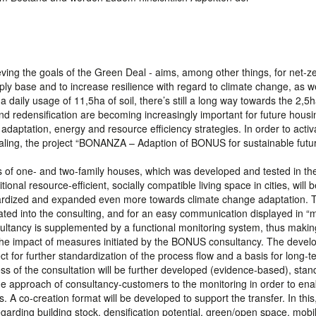
ving the goals of the Green Deal - aims, among other things, for net-z
ply base and to increase resilience with regard to climate change, as we
h a daily usage of 11,5ha of soil, there’s still a long way towards the 2,5
nd redensification are becoming increasingly important for future housi
daptation, energy and resource efficiency strategies. In order to activ
sealing, the project “BONANZA – Adaption of BONUS for sustainable futu
 of one- and two-family houses, which was developed and tested in the
ional resource-efficient, socially compatible living space in cities, will 
dardized and expanded even more towards climate change adaptation. 
ated into the consulting, and for an easy communication displayed in 
nsultancy is supplemented by a functional monitoring system, thus making
the impact of measures initiated by the BONUS consultancy. The deve
t for further standardization of the process flow and a basis for long-t
s of the consultation will be further developed (evidence-based), stan
he approach of consultancy-customers to the monitoring in order to ena
s. A co-creation format will be developed to support the transfer. In this
arding building stock, densification potential, green/open space, mobili