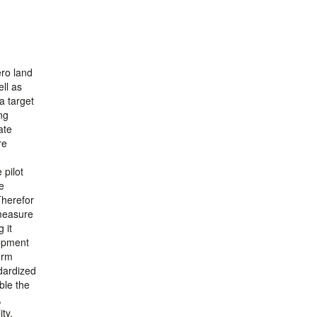
ero land
ll as
ha target
ng
ate
re
 pilot
be
Therefor
“measure
 it
lopment
erm
dardized
ble the
,
ty,