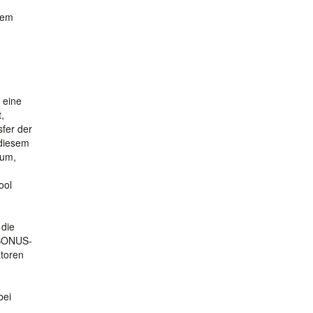
hem
 eine
,
sfer der
 diesem
aum,
ool
 die
r BONUS-
atoren
bei