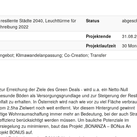
 resiliente Städte 2040, Leuchttürme für
Status
abgesc
schreibung 2022
Projektende
31.08.
Projektlaufzeit
30 Mon
ngebot; Klimawandelanpassung; Co-Creation; Transfer
ur Erreichung der Ziele des Green Deals - wird u.a. ein Netto-Null
gesunde Böden als Versorgungsgrundlage und zur Steigerung der Resil
falt zu erhalten. In Österreich wird nach wie vor zu viel Fläche verbrau
m 2,5ha Zielwert noch weit entfernt. Vor diesem Hintergrund gewinnt
nftige Wohnraumschaffung immer mehr an Bedeutung, bei der auch Str
fizienz berücksichtigt werden müssen. Um bauliche Potenziale im
ersiegelung zu minimieren, baut das Projekt „BONANZA – BONus An
ojekt BONUS auf.