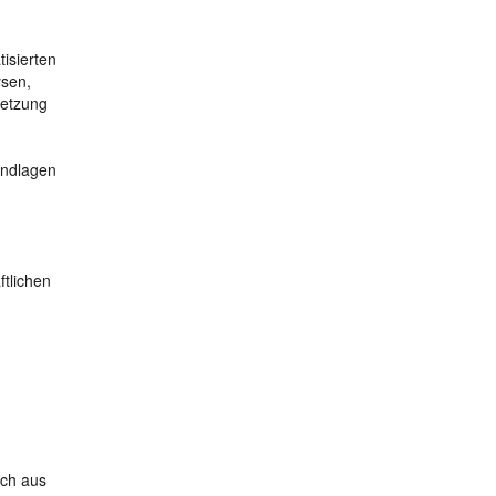
isierten
ysen,
setzung
rundlagen
ftlichen
ich aus