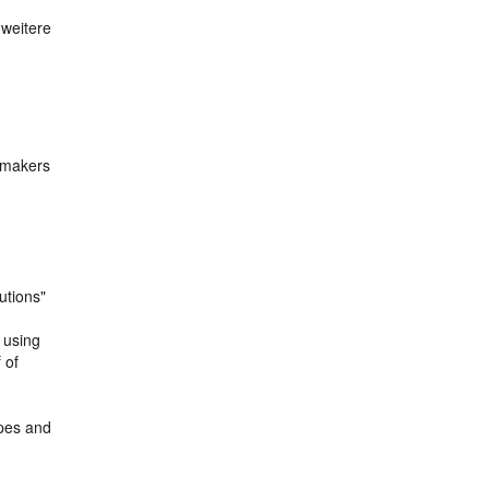
 weitere
n-makers
utions"
 using
 of
ypes and