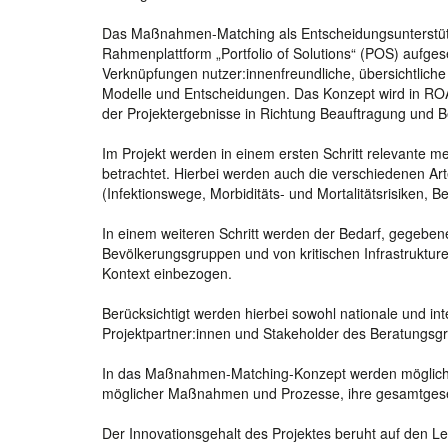
Das Maßnahmen-Matching als Entscheidungsunterstützu
Rahmenplattform „Portfolio of Solutions“ (POS) aufges
Verknüpfungen nutzer:innenfreundliche, übersichtliche
Modelle und Entscheidungen. Das Konzept wird in RO
der Projektergebnisse in Richtung Beauftragung und Be
Im Projekt werden in einem ersten Schritt relevante me
betrachtet. Hierbei werden auch die verschiedenen A
(Infektionswege, Morbiditäts- und Mortalitätsrisiken, Be
In einem weiteren Schritt werden der Bedarf, gegebene
Bevölkerungsgruppen und von kritischen Infrastruktur
Kontext einbezogen.
Berücksichtigt werden hierbei sowohl nationale und in
Projektpartner:innen und Stakeholder des Beratung
In das Maßnahmen-Matching-Konzept werden mögliche 
möglicher Maßnahmen und Prozesse, ihre gesamtgesell
Der Innovationsgehalt des Projektes beruht auf den L