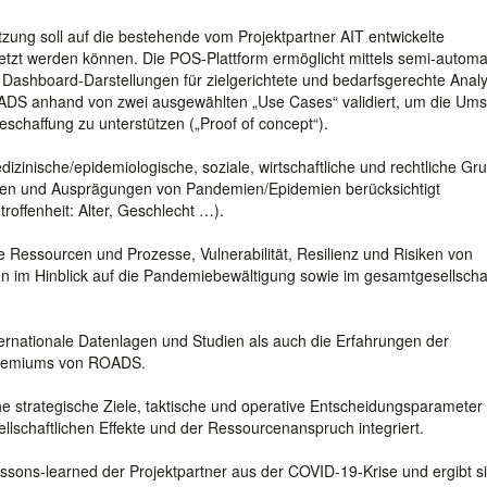
ng soll auf die bestehende vom Projektpartner AIT entwickelte
etzt werden können. Die POS-Plattform ermöglicht mittels semi-automat
 Dashboard-Darstellungen für zielgerichtete und bedarfsgerechte Anal
ADS anhand von zwei ausgewählten „Use Cases“ validiert, um die Um
schaffung zu unterstützen („Proof of concept“).
dizinische/epidemiologische, soziale, wirtschaftliche und rechtliche G
rten und Ausprägungen von Pandemien/Epidemien berücksichtigt
troffenheit: Alter, Geschlecht …).
 Ressourcen und Prozesse, Vulnerabilität, Resilienz und Risiken von
en im Hinblick auf die Pandemiebewältigung sowie im gesamtgesellscha
ternationale Datenlagen und Studien als auch die Erfahrungen der
sgremiums von ROADS.
strategische Ziele, taktische und operative Entscheidungsparameter
schaftlichen Effekte und der Ressourcenanspruch integriert.
essons-learned der Projektpartner aus der COVID-19-Krise und ergibt s