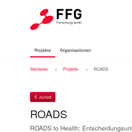
Zum
Inhalt
(aktiv)
Projekte
Organisationen
Breadcrumb
Startseite
Projekte
ROADS
Navigation
zurück
ROADS
ROADS to Health: Entscheidungsun