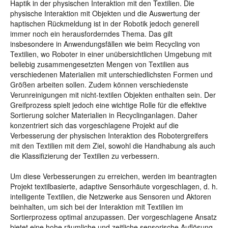
Haptik in der physischen Interaktion mit den Textilien. Die
physische Interaktion mit Objekten und die Auswertung der
haptischen Rückmeldung ist in der Robotik jedoch generell
immer noch ein herausforderndes Thema. Das gilt
insbesondere in Anwendungsfällen wie beim Recycling von
Textilien, wo Roboter in einer unübersichtlichen Umgebung mit
beliebig zusammengesetzten Mengen von Textilien aus
verschiedenen Materialien mit unterschiedlichsten Formen und
Größen arbeiten sollen. Zudem können verschiedenste
Verunreinigungen mit nicht-textilen Objekten enthalten sein. Der
Greifprozess spielt jedoch eine wichtige Rolle für die effektive
Sortierung solcher Materialien in Recyclinganlagen. Daher
konzentriert sich das vorgeschlagene Projekt auf die
Verbesserung der physischen Interaktion des Robotergreifers
mit den Textilien mit dem Ziel, sowohl die Handhabung als auch
die Klassifizierung der Textilien zu verbessern.
Um diese Verbesserungen zu erreichen, werden im beantragten
Projekt textilbasierte, adaptive Sensorhäute vorgeschlagen, d. h.
intelligente Textilien, die Netzwerke aus Sensoren und Aktoren
beinhalten, um sich bei der Interaktion mit Textilien im
Sortierprozess optimal anzupassen. Der vorgeschlagene Ansatz
bietet eine hohe räumliche und zeitliche sensorische Auflösung