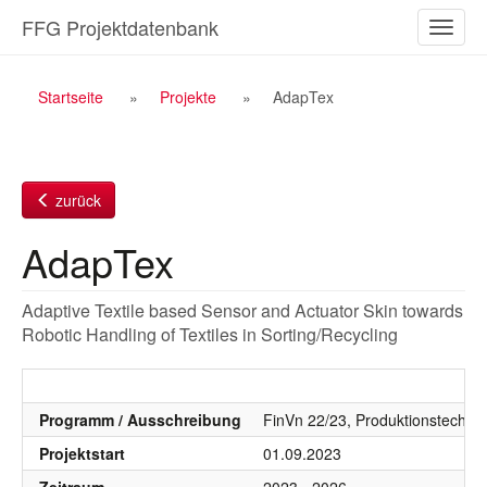
Zum
FFG Projektdatenbank
Naviga
Inhalt
ein-/a
Breadcrumb
Startseite
Projekte
AdapTex
Navigation
zurück
AdapTex
Adaptive Textile based Sensor and Actuator Skin towards
Robotic Handling of Textiles in Sorting/Recycling
Programm / Ausschreibung
FinVn 22/23, Produktionstechnol
Projektstart
01.09.2023