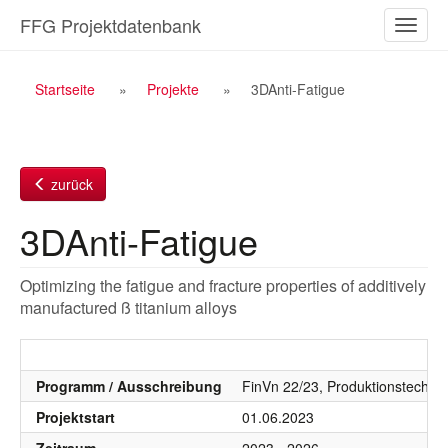
Zum
FFG Projektdatenbank
Naviga
Inhalt
ein-/a
Breadcrumb
Startseite
Projekte
3DAnti-Fatigue
Navigation
zurück
3DAnti-Fatigue
Optimizing the fatigue and fracture properties of additively
manufactured ß titanium alloys
Programm / Ausschreibung
FinVn 22/23, Produktionstechno
Projektstart
01.06.2023