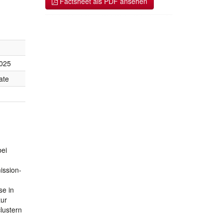
Factsheet als PDF ansehen
2025
ate
bei
ission-
se in
zur
lustern