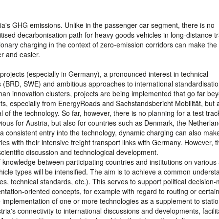
ria's GHG emissions. Unlike in the passenger car segment, there is no
ritised decarbonisation path for heavy goods vehicles in long-distance t
onary charging in the context of zero-emission corridors can make the
er and easier.
 projects (especially in Germany), a pronounced interest in technical
s (BRD, SWE) and ambitious approaches to international standardisatio
an innovation clusters, projects are being implemented that go far bey
sults, especially from EnergyRoads and Sachstandsbericht Mobilität, but 
 of the technology. So far, however, there is no planning for a test trac
obvious for Austria, but also for countries such as Denmark, the Netherla
 a consistent entry into the technology, dynamic charging can also mak
ies with their intensive freight transport links with Germany. However, t
 scientific discussion and technological development.
 knowledge between participating countries and institutions on various
ehicle types will be intensified. The aim is to achieve a common underst
s, technical standards, etc.). This serves to support political decision
ntation-oriented concepts, for example with regard to routing or certai
the implementation of one or more technologies as a supplement to stati
ria's connectivity to international discussions and developments, facilit