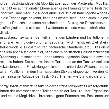
 dem Sachstandsbericht Mobilität aber auch der Masterplan Mobilität 
her gibt es auf nationaler Ebene aber keine Planung für eine Teststre
h Länder wie Dänemark, die Niederlande und Belgien naheliegend – sobal
 in die Technologie bekennt, kann das dynamische Laden auch in dies
ngen mit Deutschland einen entscheidenden Beitrag zur Dekarbonisier
lussfähigkeit an die sich schnell weiterentwickelnde wissenschaftliche
t ist.
ensaustausch zwischen den teilnehmenden Ländern und Institutionen i
für alle Technologien und Fahrzeugarten wird intensiviert. Ziel ist ein
ibermodelle, Erlösstrukturen, technische Standards, etc.). Dies dient
or allem aber auch dem Ziel, nach einem politischen Grundsatzbeschlu
 Ergänzung zum stationären Laden umsetzungsnahe Konzepte etwa hins
tet zu haben. Die österreichische Teilnahme an der Task 45 stellt die
 Diskussionen und Entwicklungen sicher, erleichtert den Wissenstransfe
chischen Positionen in den internationalen Diskurs eingebracht werden k
ls gemeinsame Aufgabe der Task 45 zu Themen wie Standardisierung,
nergyRoads etablierter Stakeholderpartizipationsprozess weitergeführt
 Rahmen der österreichischen Teilnahme an der Task 45 über Ergebniss
 und hat die Möglichkeit, ihrerseits eigene Erkenntnisse, Positionen un