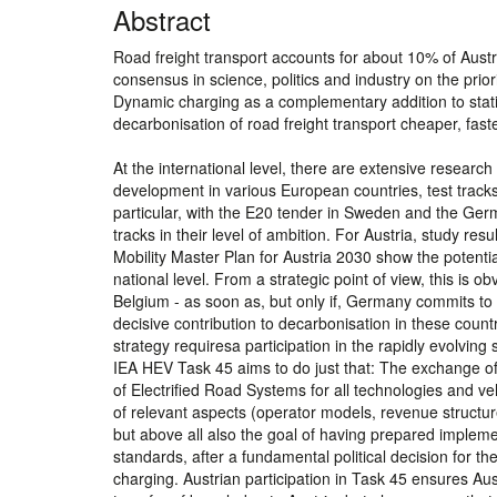
Abstract
Road freight transport accounts for about 10% of Aust
consensus in science, politics and industry on the prio
Dynamic charging as a complementary addition to stati
decarbonisation of road freight transport cheaper, fast
At the international level, there are extensive research
development in various European countries, test track
particular, with the E20 tender in Sweden and the Germ
tracks in their level of ambition. For Austria, study re
Mobility Master Plan for Austria 2030 show the potential
national level. From a strategic point of view, this is 
Belgium - as soon as, but only if, Germany commits to
decisive contribution to decarbonisation in these countr
strategy requiresa participation in the rapidly evolving
IEA HEV Task 45 aims to do just that: The exchange of
of Electrified Road Systems for all technologies and v
of relevant aspects (operator models, revenue structure
but above all also the goal of having prepared impleme
standards, after a fundamental political decision for 
charging. Austrian participation in Task 45 ensures Aust