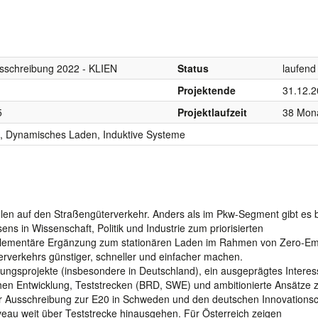
usschreibung 2022 - KLIEN
Status
laufend
Projektende
31.12.
5
Projektlaufzeit
38 Mon
g, Dynamisches Laden, Induktive Systeme
len auf den Straßengüterverkehr. Anders als im Pkw-Segment gibt es 
 in Wissenschaft, Politik und Industrie zum priorisierten
lementäre Ergänzung zum stationären Laden im Rahmen von Zero-Em
rverkehrs günstiger, schneller und einfacher machen.
ungsprojekte (insbesondere in Deutschland), ein ausgeprägtes Interes
en Entwicklung, Teststrecken (BRD, SWE) und ambitionierte Ansätze 
er Ausschreibung zur E20 in Schweden und den deutschen Innovationsc
eau weit über Teststrecke hinausgehen. Für Österreich zeigen