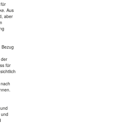
für
cke. Aus
d, aber
en
ung
n Bezug
 der
ss für
ichtlich
r nach
önnen.
 und
e und
d