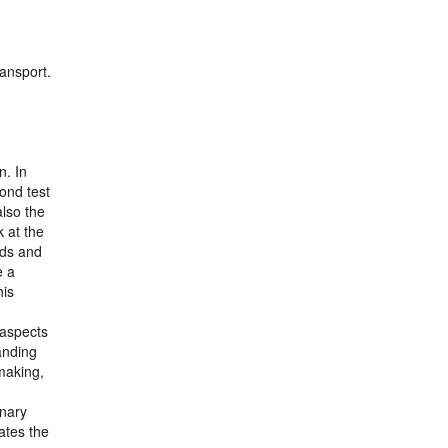
ransport.
n. In
ond test
also the
k at the
nds and
e a
his
 aspects
anding
-making,
n
onary
ates the