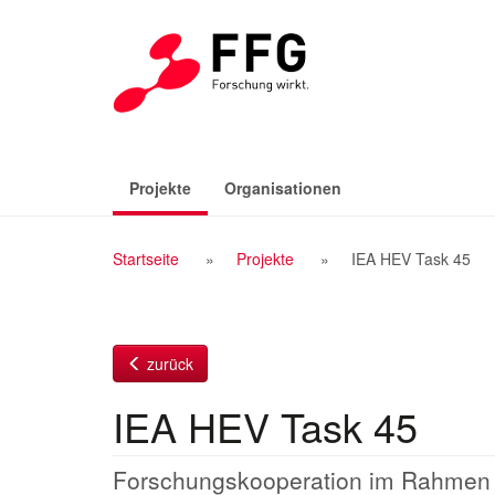
Zum
Inhalt
(aktiv)
Projekte
Organisationen
Breadcrumb
Startseite
Projekte
IEA HEV Task 45
Navigation
zurück
IEA HEV Task 45
Forschungskooperation im Rahmen de