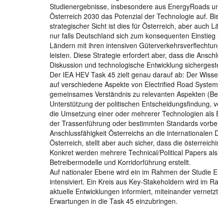
Studienergebnisse, insbesondere aus EnergyRoads und
Österreich 2030 das Potenzial der Technologie auf. Bis
strategischer Sicht ist dies für Österreich, aber auc
nur falls Deutschland sich zum konsequenten Einstieg
Ländern mit ihren intensiven Güterverkehrsverflechtu
leisten. Diese Strategie erfordert aber, dass die Ansch
Diskussion und technologische Entwicklung sichergestell
Der IEA HEV Task 45 zielt genau darauf ab: Der Wiss
auf verschiedene Aspekte von Electrified Road Systems 
gemeinsames Verständnis zu relevanten Aspekten (Betre
Unterstützung der politischen Entscheidungsfindung, v
die Umsetzung einer oder mehrerer Technologien als
der Trassenführung oder bestimmten Standards vorberei
Anschlussfähigkeit Österreichs an die internationalen
Österreich, stellt aber auch sicher, dass die österrei
Konkret werden mehrere Technical/Political Papers a
Betreibermodelle und Korridorführung erstellt.
Auf nationaler Ebene wird ein im Rahmen der Studie E
intensiviert. Ein Kreis aus Key-Stakeholdern wird im
aktuelle Entwicklungen informiert, miteinander vernetzt
Erwartungen in die Task 45 einzubringen.