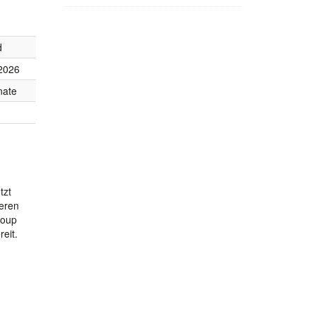
d
2026
nate
tzt
ieren
roup
reit.