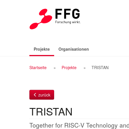
Zum
Inhalt
(aktiv)
Projekte
Organisationen
Breadcrumb
Startseite
Projekte
TRISTAN
Navigation
zurück
TRISTAN
Together for RISC-V Technology and