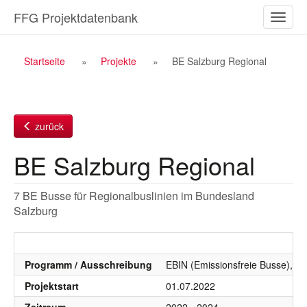
Zum
FFG Projektdatenbank
Naviga
Inhalt
ein-/a
Breadcrumb
Startseite
Projekte
BE Salzburg Regional
Navigation
zurück
BE Salzburg Regional
7 BE Busse für Regionalbuslinien im Bundesland
Salzburg
Programm / Ausschreibung
EBIN (Emissionsfreie Busse), E
Projektstart
01.07.2022