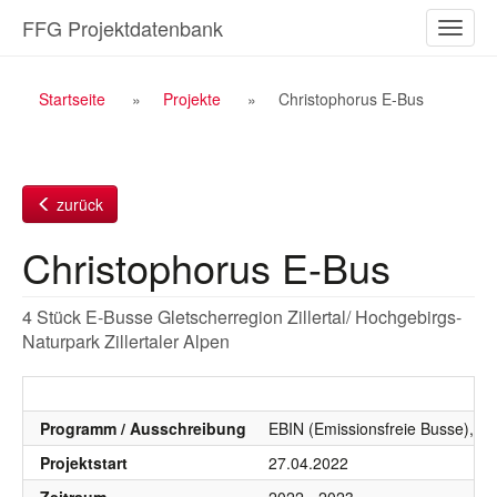
Zum
FFG Projektdatenbank
Naviga
Inhalt
ein-/a
Breadcrumb
Startseite
Projekte
Christophorus E-Bus
Navigation
zurück
Christophorus E-Bus
4 Stück E-Busse Gletscherregion Zillertal/ Hochgebirgs-
Naturpark Zillertaler Alpen
Programm / Ausschreibung
EBIN (Emissionsfreie Busse), E
Projektstart
27.04.2022