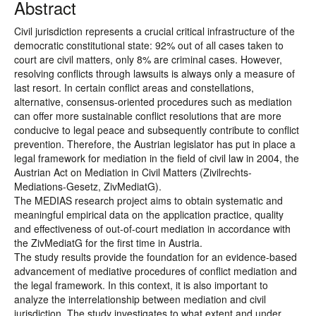
Abstract
Civil jurisdiction represents a crucial critical infrastructure of the
democratic constitutional state: 92% out of all cases taken to
court are civil matters, only 8% are criminal cases. However,
resolving conflicts through lawsuits is always only a measure of
last resort. In certain conflict areas and constellations,
alternative, consensus-oriented procedures such as mediation
can offer more sustainable conflict resolutions that are more
conducive to legal peace and subsequently contribute to conflict
prevention. Therefore, the Austrian legislator has put in place a
legal framework for mediation in the field of civil law in 2004, the
Austrian Act on Mediation in Civil Matters (Zivilrechts-
Mediations-Gesetz, ZivMediatG).
The MEDIAS research project aims to obtain systematic and
meaningful empirical data on the application practice, quality
and effectiveness of out-of-court mediation in accordance with
the ZivMediatG for the first time in Austria.
The study results provide the foundation for an evidence-based
advancement of mediative procedures of conflict mediation and
the legal framework. In this context, it is also important to
analyze the interrelationship between mediation and civil
jurisdiction. The study investigates to what extent and under