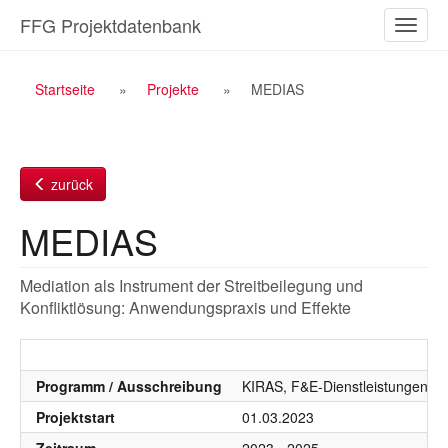
Zum
FFG Projektdatenbank
Naviga
Inhalt
ein-/a
Breadcrumb
Startseite
Projekte
MEDIAS
Navigation
zurück
MEDIAS
Mediation als Instrument der Streitbeilegung und
Konfliktlösung: Anwendungspraxis und Effekte
Programm / Ausschreibung
KIRAS, F&E-Dienstleistungen, K
Projektstart
01.03.2023