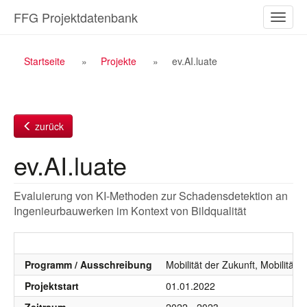
Zum
FFG Projektdatenbank
Naviga
Inhalt
ein-/a
Breadcrumb
Startseite
Projekte
ev.AI.luate
Navigation
zurück
ev.AI.luate
Evaluierung von KI-Methoden zur Schadensdetektion an
Ingenieurbauwerken im Kontext von Bildqualität
Programm / Ausschreibung
Mobilität der Zukunft, Mobilität
Projektstart
01.01.2022