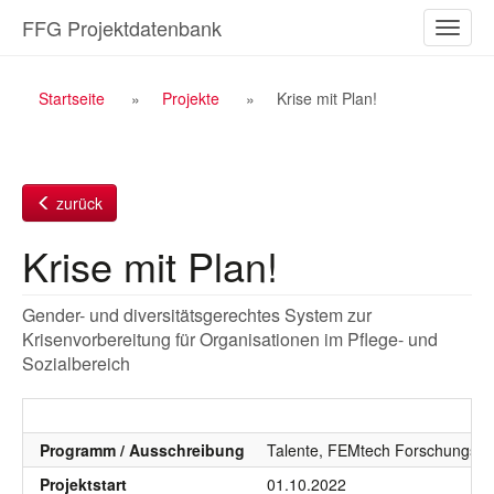
Zum
FFG Projektdatenbank
Naviga
Inhalt
ein-/a
Breadcrumb
Startseite
Projekte
Krise mit Plan!
Navigation
zurück
Krise mit Plan!
Gender- und diversitätsgerechtes System zur
Krisenvorbereitung für Organisationen im Pflege- und
Sozialbereich
Programm / Ausschreibung
Talente, FEMtech Forschungspr
Projektstart
01.10.2022