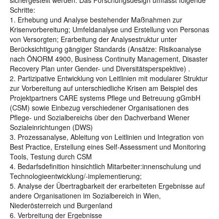
sichergestellt werden. Das Forschungsdesign umfasst folgende
Schritte:
1. Erhebung und Analyse bestehender Maßnahmen zur
Krisenvorbereitung; Umfeldanalyse und Erstellung von Personas
von Versorgten; Erarbeitung der Analysestruktur unter
Berücksichtigung gängiger Standards (Ansätze: Risikoanalyse
nach ÖNORM 4900, Business Continuity Management, Disaster
Recovery Plan unter Gender- und Diversitätsperspektive) .
2. Partizipative Entwicklung von Leitlinien mit modularer Struktur
zur Vorbereitung auf unterschiedliche Krisen am Beispiel des
Projektpartners CARE systems Pflege und Betreuung gGmbH
(CSM) sowie Einbezug verschiedener Organisationen des
Pflege- und Sozialbereichs über den Dachverband Wiener
Sozialeinrichtungen (DWS)
3. Prozessanalyse, Ableitung von Leitlinien und Integration von
Best Practice, Erstellung eines Self-Assessment und Monitoring
Tools, Testung durch CSM
4. Bedarfsdefinition hinsichtlich Mitarbeiter:innenschulung und
Technologieentwicklung/-implementierung;
5. Analyse der Übertragbarkeit der erarbeiteten Ergebnisse auf
andere Organisationen im Sozialbereich in Wien,
Niederösterreich und Burgenland
6. Verbreitung der Ergebnisse