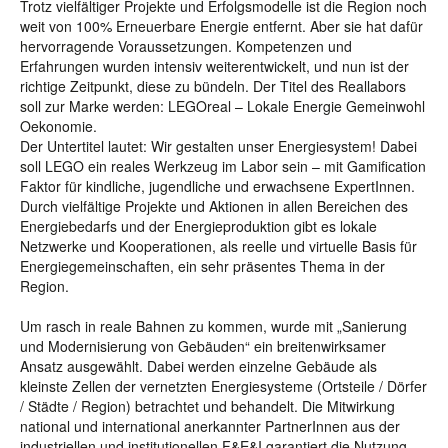
Trotz vielfältiger Projekte und Erfolgsmodelle ist die Region noch
weit von 100% Erneuerbare Energie entfernt. Aber sie hat dafür
hervorragende Voraussetzungen. Kompetenzen und
Erfahrungen wurden intensiv weiterentwickelt, und nun ist der
richtige Zeitpunkt, diese zu bündeln. Der Titel des Reallabors
soll zur Marke werden: LEGOreal – Lokale Energie Gemeinwohl
Oekonomie.
Der Untertitel lautet: Wir gestalten unser Energiesystem! Dabei
soll LEGO ein reales Werkzeug im Labor sein – mit Gamification
Faktor für kindliche, jugendliche und erwachsene ExpertInnen.
Durch vielfältige Projekte und Aktionen in allen Bereichen des
Energiebedarfs und der Energieproduktion gibt es lokale
Netzwerke und Kooperationen, als reelle und virtuelle Basis für
Energiegemeinschaften, ein sehr präsentes Thema in der
Region.
Um rasch in reale Bahnen zu kommen, wurde mit „Sanierung
und Modernisierung von Gebäuden“ ein breitenwirksamer
Ansatz ausgewählt. Dabei werden einzelne Gebäude als
kleinste Zellen der vernetzten Energiesysteme (Ortsteile / Dörfer
/ Städte / Region) betrachtet und behandelt. Die Mitwirkung
national und international anerkannter PartnerInnen aus der
industriellen und institutionellen F&E&I garantiert die Nutzung