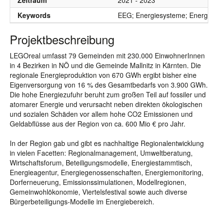
Zeitraum
2021 - 2023
Keywords
EEG; Energiesysteme; Energiest
Projektbeschreibung
LEGOreal umfasst 79 Gemeinden mit 230.000 EinwohnerInnen
in 4 Bezirken in NÖ und die Gemeinde Mallnitz in Kärnten. Die
regionale Energieproduktion von 670 GWh ergibt bisher eine
Eigenversorgung von 16 % des Gesamtbedarfs von 3.900 GWh.
Die hohe Energiezufuhr beruht zum großen Teil auf fossiler und
atomarer Energie und verursacht neben direkten ökologischen
und sozialen Schäden vor allem hohe CO2 Emissionen und
Geldabflüsse aus der Region von ca. 600 Mio € pro Jahr.
In der Region gab und gibt es nachhaltige Regionalentwicklung
in vielen Facetten: Regionalmanagement, Umweltberatung,
Wirtschaftsforum, Beteiligungsmodelle, Energiestammtisch,
Energieagentur, Energiegenossenschaften, Energiemonitoring,
Dorferneuerung, Emissionssimulationen, Modellregionen,
Gemeinwohlökonomie, Viertelsfestival sowie auch diverse
Bürgerbeteiligungs-Modelle im Energiebereich.