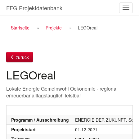
Zum
FFG Projektdatenbank
Naviga
Inhalt
ein-/a
Breadcrumb
Startseite
Projekte
LEGOreal
Navigation
zurück
LEGOreal
Lokale Energie Gemeinwohl Oekonomie - regional
erneuerbar alltagstauglich leistbar
Programm / Ausschreibung
ENERGIE DER ZUKUNFT, SdZ, S
Projektstart
01.12.2021