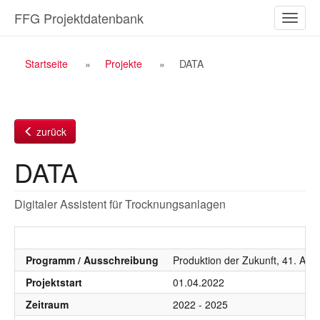
Zum
FFG Projektdatenbank
Naviga
Inhalt
ein-/a
Breadcrumb
Startseite
Projekte
DATA
Navigation
zurück
DATA
Digitaler Assistent für Trocknungsanlagen
Programm / Ausschreibung
Produktion der Zukunft, 41. Aus
Projektstart
01.04.2022
Zeitraum
2022 - 2025