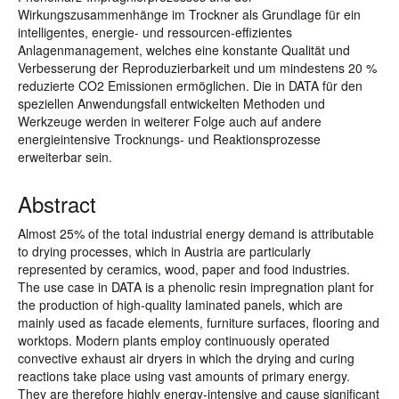
Wirkungszusammenhänge im Trockner als Grundlage für ein
intelligentes, energie- und ressourcen-effizientes
Anlagenmanagement, welches eine konstante Qualität und
Verbesserung der Reproduzierbarkeit und um mindestens 20 %
reduzierte CO2 Emissionen ermöglichen. Die in DATA für den
speziellen Anwendungsfall entwickelten Methoden und
Werkzeuge werden in weiterer Folge auch auf andere
energieintensive Trocknungs- und Reaktionsprozesse
erweiterbar sein.
Abstract
Almost 25% of the total industrial energy demand is attributable
to drying processes, which in Austria are particularly
represented by ceramics, wood, paper and food industries.
The use case in DATA is a phenolic resin impregnation plant for
the production of high-quality laminated panels, which are
mainly used as facade elements, furniture surfaces, flooring and
worktops. Modern plants employ continuously operated
convective exhaust air dryers in which the drying and curing
reactions take place using vast amounts of primary energy.
They are therefore highly energy-intensive and cause significant