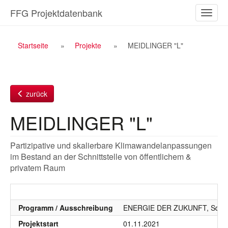
Zum
FFG Projektdatenbank
Naviga
Inhalt
ein-/a
Breadcrumb
Startseite
Projekte
MEIDLINGER "L"
Navigation
zurück
MEIDLINGER "L"
Partizipative und skalierbare Klimawandelanpassungen
im Bestand an der Schnittstelle von öffentlichem &
privatem Raum
Programm / Ausschreibung
ENERGIE DER ZUKUNFT, SdZ, S
Projektstart
01.11.2021