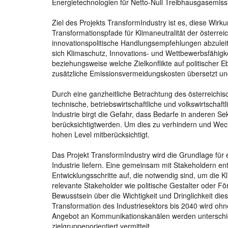
Energietechnologien für Netto-Null Treibhausgasemissi
Ziel des Projekts TransformIndustry ist es, diese Wirku
Transformationspfade für Klimaneutralität der österre
innovationspolitische Handlungsempfehlungen abzuleit
sich Klimaschutz, Innovations- und Wettbewerbsfähigke
beziehungsweise welche Zielkonflikte auf politischer
zusätzliche Emissionsvermeidungskosten übersetzt un
Durch eine ganzheitliche Betrachtung des österreichis
technische, betriebswirtschaftliche und volkswirtschaft
Industrie birgt die Gefahr, dass Bedarfe in anderen Sek
berücksichtigtwerden. Um dies zu verhindern und Wec
hohen Level mitberücksichtigt.
Das Projekt TransformIndustry wird die Grundlage fü
Industrie liefern. Eine gemeinsam mit Stakeholdern en
Entwicklungsschritte auf, die notwendig sind, um die K
relevante Stakeholder wie politische Gestalter oder F
Bewusstsein über die Wichtigkeit und Dringlichkeit die
Transformation des Industriesektors bis 2040 wird ohn
Angebot an Kommunikationskanälen werden unterschie
zielgruppenorientiert vermittelt.