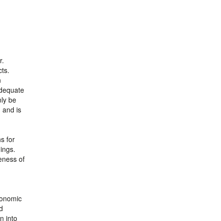
r.
cts.
n
adequate
nly be
 and is
s for
ings.
eness of
conomic
d
n into