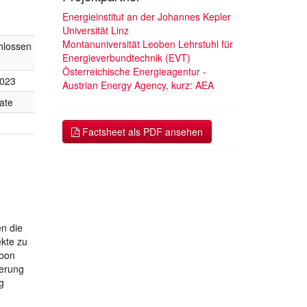
Energieinstitut an der Johannes Kepler
Universität Linz
Montanuniversität Leoben Lehrstuhl für
hlossen
Energieverbundtechnik (EVT)
Österreichische Energieagentur -
2023
Austrian Energy Agency, kurz: AEA
ate
Factsheet als PDF ansehen
en die
ekte zu
rbon
derung
g