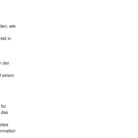
den, wie
ekt in
n der
f einem
 für
 das
eites
ormation