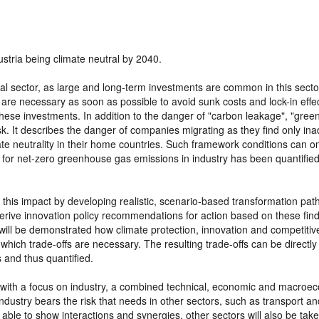
stria being climate neutral by 2040.
ial sector, as large and long-term investments are common in this secto
 are necessary as soon as possible to avoid sunk costs and lock-in effe
hese investments. In addition to the danger of "carbon leakage", "gree
k. It describes the danger of companies migrating as they find only in
te neutrality in their home countries. Such framework conditions can o
s for net-zero greenhouse gas emissions in industry has been quantified
e this impact by developing realistic, scenario-based transformation path
 derive innovation policy recommendations for action based on these find
 will be demonstrated how climate protection, innovation and competitiv
 which trade-offs are necessary. The resulting trade-offs can be directly
s and thus quantified.
em with a focus on industry, a combined technical, economic and macroe
ndustry bears the risk that needs in other sectors, such as transport an
be able to show interactions and synergies, other sectors will also be take