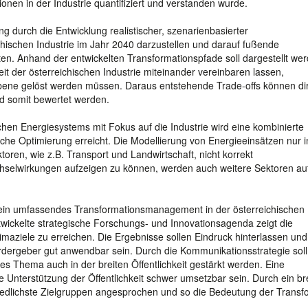
onen in der Industrie quantifiziert und verstanden wurde.
ng durch die Entwicklung realistischer, szenarienbasierter
ichischen Industrie im Jahr 2040 darzustellen und darauf fußende
en. Anhand der entwickelten Transformationspfade soll dargestellt wer
it der österreichischen Industrie miteinander vereinbaren lassen,
 Ebene gelöst werden müssen. Daraus entstehende Trade-offs können dir
d somit bewertet werden.
chen Energiesystems mit Fokus auf die Industrie wird eine kombinierte
liche Optimierung erreicht. Die Modellierung von Energieeinsätzen nur i
toren, wie z.B. Transport und Landwirtschaft, nicht korrekt
hselwirkungen aufzeigen zu können, werden auch weitere Sektoren au
r ein umfassendes Transformationsmanagement in der österreichischen
twickelte strategische Forschungs- und Innovationsagenda zeigt die
limaziele zu erreichen. Die Ergebnisse sollen Eindruck hinterlassen und
ördergeber gut anwendbar sein. Durch die Kommunikationsstrategie soll
ses Thema auch in der breiten Öffentlichkeit gestärkt werden. Eine
e Unterstützung der Öffentlichkeit schwer umsetzbar sein. Durch ein br
dlichste Zielgruppen angesprochen und so die Bedeutung der Transf