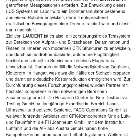
getroffenen Messpositionen erfordert. Zur Entwicklung dieses
LUS-Systems im Labor wird ein Drohnensimulator bestehend
aus einem Roboter entwickelt, der mit entsprechend
realistischen Bewegungen einer Drohne trainiert wird und diese
dann nachstellt.
Ziel von LAUDENT ist es also, ein zerstörungsfreies Testsystem
zur Detektion von Aufprall- und Blitzschäden, Delamination und
Rissen im Inneren von modernen CFK-Strukturen zu entwickeln,
das durch seine drohnenbasierte, autonome Flugfähigkeit
flexibel und schnell im Servicebereich eines Flughafens
einsetzbar ist. Dadurch entfällt die Notwendigkeit von Gerüsten,
Kletterern im Hangar, was etwa die Hälfte der Stehzeit ersparen
und damit eine deutliche Kostenreduktion ermöglichen wird. Zur
Durchführung dieses Forschungsprojektes wurden Partner mit
höchster Kompetenz in den notwendigen Bereichen
zusammengebracht. Die Research Center for Non Destructive
Testing GmbH hat langjährige Expertise im Bereich Laser-
Ultraschall und optische Systeme, FACC Operations GmbH ist
weltweit führender Anbieter von CFK-Komponenten für die Luft-
und Raumfahrt, die FH Joanneum GmbH mit dem Institut für
Luftfahrt und die AIRlabs Austria GmbH haben hohe
Kompetenzen bei unbemannten Luftfahrtsystemen. Weiters ist