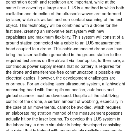
penetration depth and resolution are important, while at the
same time covering a large area. LUS is a method in which both
excitation and detection of the ultrasonic waves are performed
by laser, which allows fast and non-contact scanning of the test
object. This technology will be combined with a drone for the
first time, creating an innovative test system with new
capabilities and maximum flexibility. This system will consist of a
ground station connected via a cable to an LUS measurement
head coupled to a drone. This cable-connected drone can thus
bring the laser radiation generated in the ground station to the
required test areas on the aircraft via fiber optics; furthermore, a
continuous power supply means that no battery is required for
the drone and interference-free communication is possible via
electrical cables. However, the development challenges are
enormous. For an existing laser ultrasound system, a lightweight
measuring head with fiber optic connection, autofocus and
gimbal scanner must be developed. Despite all the stabilizing
control of the drone, a certain amount of wobbling, especially in
the case of air movements, cannot be avoided, which requires
an elaborate registration method of the measurement positions
actually hit by the laser beams. To develop this LUS system in
the laboratory, a drone simulator is being developed consisting
of a robot that is trained with appropriately realistic movements