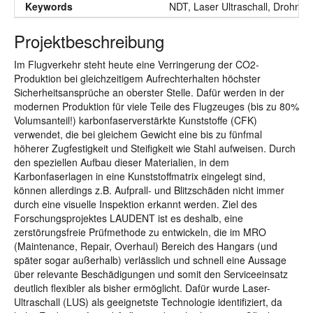
Keywords
NDT, Laser Ultraschall, Drohne,
Projektbeschreibung
Im Flugverkehr steht heute eine Verringerung der CO2-
Produktion bei gleichzeitigem Aufrechterhalten höchster
Sicherheitsansprüche an oberster Stelle. Dafür werden in der
modernen Produktion für viele Teile des Flugzeuges (bis zu 80%
Volumsanteil!) karbonfaserverstärkte Kunststoffe (CFK)
verwendet, die bei gleichem Gewicht eine bis zu fünfmal
höherer Zugfestigkeit und Steifigkeit wie Stahl aufweisen. Durch
den speziellen Aufbau dieser Materialien, in dem
Karbonfaserlagen in eine Kunststoffmatrix eingelegt sind,
können allerdings z.B. Aufprall- und Blitzschäden nicht immer
durch eine visuelle Inspektion erkannt werden. Ziel des
Forschungsprojektes LAUDENT ist es deshalb, eine
zerstörungsfreie Prüfmethode zu entwickeln, die im MRO
(Maintenance, Repair, Overhaul) Bereich des Hangars (und
später sogar außerhalb) verlässlich und schnell eine Aussage
über relevante Beschädigungen und somit den Serviceeinsatz
deutlich flexibler als bisher ermöglicht. Dafür wurde Laser-
Ultraschall (LUS) als geeignetste Technologie identifiziert, da