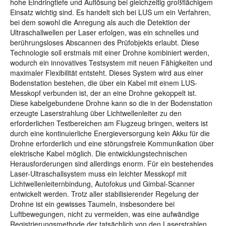
hohe Eindringtiefe und Auflösung bei gleichzeitig großflächigem
Einsatz wichtig sind. Es handelt sich bei LUS um ein Verfahren,
bei dem sowohl die Anregung als auch die Detektion der
Ultraschallwellen per Laser erfolgen, was ein schnelles und
berührungsloses Abscannen des Prüfobjekts erlaubt. Diese
Technologie soll erstmals mit einer Drohne kombiniert werden,
wodurch ein innovatives Testsystem mit neuen Fähigkeiten und
maximaler Flexibilität entsteht. Dieses System wird aus einer
Bodenstation bestehen, die über ein Kabel mit einem LUS-
Messkopf verbunden ist, der an eine Drohne gekoppelt ist.
Diese kabelgebundene Drohne kann so die in der Bodenstation
erzeugte Laserstrahlung über Lichtwellenleiter zu den
erforderlichen Testbereichen am Flugzeug bringen, weiters ist
durch eine kontinuierliche Energieversorgung kein Akku für die
Drohne erforderlich und eine störungsfreie Kommunikation über
elektrische Kabel möglich. Die entwicklungstechnischen
Herausforderungen sind allerdings enorm. Für ein bestehendes
Laser-Ultraschallsystem muss ein leichter Messkopf mit
Lichtwellenleiternbindung, Autofokus und Gimbal-Scanner
entwickelt werden. Trotz aller stabilisierender Regelung der
Drohne ist ein gewisses Taumeln, insbesondere bei
Luftbewegungen, nicht zu vermeiden, was eine aufwändige
Registrierungsmethode der tatsächlich von den Laserstrahlen