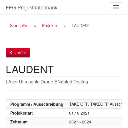
Zum
FFG Projektdatenbank
Naviga
Inhalt
ein-/a
Breadcrumb
Startseite
Projekte
LAUDENT
Navigation
zurück
LAUDENT
LAser Ultrasonic Drone ENabled Testing
Programm / Ausschreibung
TAKE OFF, TAKEOFF Ausschrei
Projektstart
01.10.2021
Zeitraum
2021 - 2024