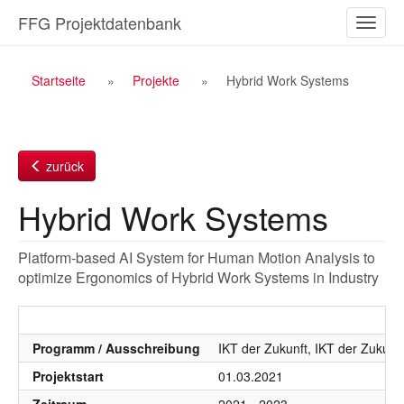
Zum
FFG Projektdatenbank
Naviga
Inhalt
ein-/a
Breadcrumb
Startseite
Projekte
Hybrid Work Systems
Navigation
zurück
Hybrid Work Systems
Platform-based AI System for Human Motion Analysis to
optimize Ergonomics of Hybrid Work Systems in Industry
Programm / Ausschreibung
IKT der Zukunft, IKT der Zukunf
Projektstart
01.03.2021