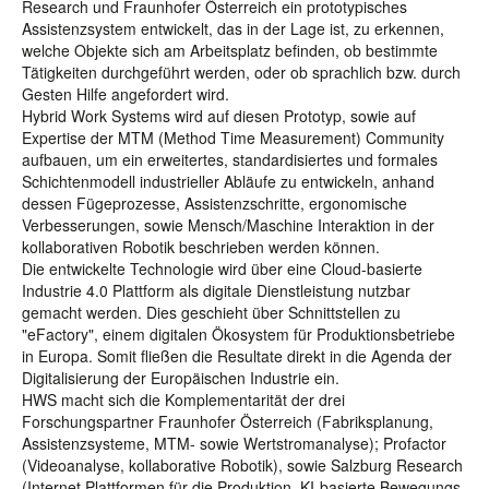
Research und Fraunhofer Österreich ein prototypisches
Assistenzsystem entwickelt, das in der Lage ist, zu erkennen,
welche Objekte sich am Arbeitsplatz befinden, ob bestimmte
Tätigkeiten durchgeführt werden, oder ob sprachlich bzw. durch
Gesten Hilfe angefordert wird.
Hybrid Work Systems wird auf diesen Prototyp, sowie auf
Expertise der MTM (Method Time Measurement) Community
aufbauen, um ein erweitertes, standardisiertes und formales
Schichtenmodell industrieller Abläufe zu entwickeln, anhand
dessen Fügeprozesse, Assistenzschritte, ergonomische
Verbesserungen, sowie Mensch/Maschine Interaktion in der
kollaborativen Robotik beschrieben werden können.
Die entwickelte Technologie wird über eine Cloud-basierte
Industrie 4.0 Plattform als digitale Dienstleistung nutzbar
gemacht werden. Dies geschieht über Schnittstellen zu
"eFactory", einem digitalen Ökosystem für Produktionsbetriebe
in Europa. Somit fließen die Resultate direkt in die Agenda der
Digitalisierung der Europäischen Industrie ein.
HWS macht sich die Komplementarität der drei
Forschungspartner Fraunhofer Österreich (Fabriksplanung,
Assistenzsysteme, MTM- sowie Wertstromanalyse); Profactor
(Videoanalyse, kollaborative Robotik), sowie Salzburg Research
(Internet Plattformen für die Produktion, KI-basierte Bewegungs-