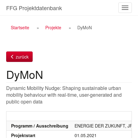
Zum
FFG Projektdatenbank
Naviga
Inhalt
ein-/a
Breadcrumb
Startseite
Projekte
DyMoN
Navigation
zurück
DyMoN
Dynamic Mobility Nudge: Shaping sustainable urban
mobility behaviour with real-time, user-generated and
public open data
Programm / Ausschreibung
ENERGIE DER ZUKUNFT, JPI Urb
Projektstart
01.05.2021