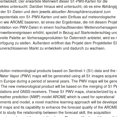
 entwickelt. Der erwartete Mehrwert dieser S1-PWV-Karten für die
es untersucht. Darüber hinaus wird untersucht, ob es eine Abhängig
der S1-Daten und dem jeweils aktuellen Atmosphärenzustand zum
epotentials von S1-PWV-Karten und sein Einfluss auf meteorologische
 wie AROME basieren, ist eines der Ergebnisse, die mit diesem Proje
ssimilation von PWV-Daten in einem hochauflösenden Wettervorhersagem
emwetterereignissen erhöht, speziell in Bezug auf Starkniederschlag un
reite Palette an Vorhersageprodukten für Österreich anbietet, wird es 
 Verfügung zu stellen. Außerdem eröffnet das Projekt dem Projektleiter 
ch unerschlossenen Markt zu entwickeln und dadurch zu wachsen.
solution meteorological products based on Sentinel-1 (S1) data and th
e Water Vapor (PWV) maps will be generated using all S1 images acquir
ern Europe during a period of several years. The PWV maps will be gen
. The new meteorological product will be based on the merging of S1 
stations and GNSS receivers. These S1 PWV maps, characterized by a
al weather prediction (NWP) model AROME which is used for operational
ements and model, a novel machine learning approach will be develope
V maps and its capability to enhance the forecast quality of the AROM
ut to study the relationship between the forecast skill, the acquisition