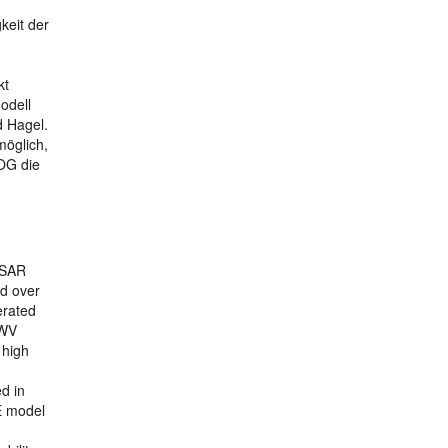
keit der
kt
odell
d Hagel.
möglich,
EOG die
e SAR
ed over
erated
PWV
 high
d in
E model