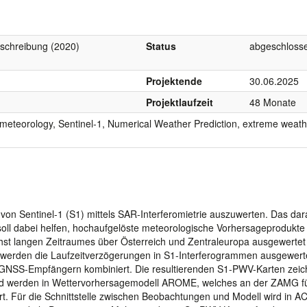
schreibung (2020)
Status
abgeschloss
Projektende
30.06.2025
Projektlaufzeit
48 Monate
 meteorology, Sentinel-1, Numerical Weather Prediction, extreme weath
on Sentinel-1 (S1) mittels SAR-Interferomietrie auszuwerten. Das da
oll dabei helfen, hochaufgelöste meteorologische Vorhersageprodukte
st langen Zeitraumes über Österreich und Zentraleuropa ausgewertet
n werden die Laufzeitverzögerungen in S1-Interferogrammen ausgewert
 GNSS-Empfängern kombiniert. Die resultierenden S1-PWV-Karten zei
und werden in Wettervorhersagemodell AROME, welches an der ZAMG f
ert. Für die Schnittstelle zwischen Beobachtungen und Modell wird in 