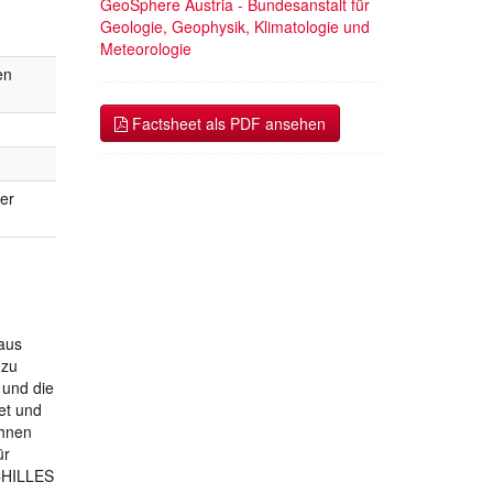
GeoSphere Austria - Bundesanstalt für
Geologie, Geophysik, Klimatologie und
Meteorologie
en
Factsheet als PDF ansehen
er
raus
 zu
 und die
et und
chnen
ür
ACHILLES