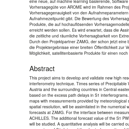
eine neue, auf machine learning basierende, Software
Vorhersagegüte von AROME wird im Rahmen des Projekt
Vorhersagegenauigkeit von den Aufnahmeparametern 
Aufnahmezeitpunkt gibt. Die Bewertung des Vorhersag
Produkte, die auf hochauflösenden Vorhersagemodellen
erreicht werden sollen. Es wird erwartet, dass die A
die zeitliche und räumliche Vorhersagbarkeit von Extr
Durch den Projektpartner ZAMG, der schon jetzt eine b
die Projektergebnisse einer breiten Öffentlichkeit zur
Möglichkeit, satellitenbasierte Produkte für einen no
Abstract
This project aims to develop and validate new high re
interferometry technique. Times series of Precipitabl
Austria and the surrounding countries in Central-east
based on the excess path delays in S1 interferograms
maps with measurements provided by meteorological 
spatial resolution, will be assimilated in the numeric
forecasts at ZAMG. For the interface between measur
ACHILLES. The additional forecast value of the S1 PW
will be studied. A quantitative analysis will be carried o