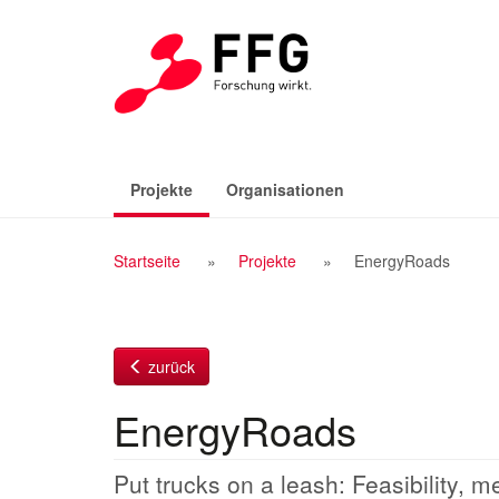
Zum
Inhalt
(aktiv)
Projekte
Organisationen
Breadcrumb
Startseite
Projekte
EnergyRoads
Navigation
zurück
EnergyRoads
Put trucks on a leash: Feasibility,