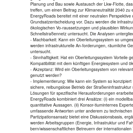
Planung und Bau sowie Austausch der Lkw-Flotte, das
treffen, um einen Beitrag zur Klimaneutralität 2040 zu
EnergyRoads bereitet mit einer neutralen Perspektive d
Grundsatzentscheidung vor. Dazu werden die infrastr
ökologischen Vo-raussetzungen und plausiblen Wirkung
Schnellstraßennetz untersucht. Die Analysen untergli
- Machbarkeit: Kann ein Oberleitungssystem so umgeset
werden infrastrukturelle An-forderungen, räumliche 
untersucht.
- Sinnhaftigkeit: Hat ein Oberleitungssystem Vorteil
Kompatibilität mit dem künftigen Energiesystem und 
- Akzeptanz: Wird ein Oberleitungssystem von relev
genutzt werden?
- Implementierung: Wie kann ein System so konzipiert
sichere, reibungslose Betrieb der Straßeninfrastruktur
Lösungen für spezifische Herausforderungen erarbeite
EnergyRoads kombiniert drei Ansätze: (i) ein modellb
quantitative Aussagen. (ii) Konsor-tiuminternes Exper
umfassende Antworten unter anderem zu technischen He
Partizipationsansatz bietet eine Diskussionsbasis, e
werden Arbeitsgruppen (Energie, Infrastruktur und Fah
bern/wissenschaftlichen Betreuern der internationalen 