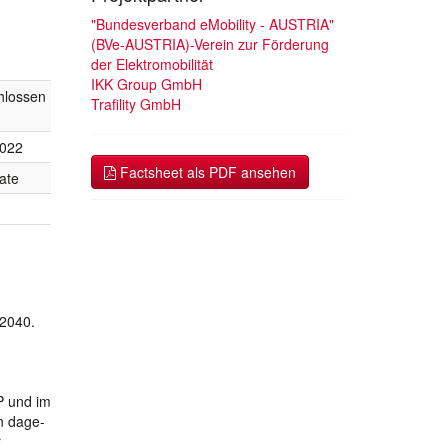
"Bundesverband eMobility - AUSTRIA"
(BVe-AUSTRIA)-Verein zur Förderung
der Elektromobilität
IKK Group GmbH
hlossen
Trafility GmbH
2022
Factsheet als PDF ansehen
ate
 2040.
P und im
n dage-
r