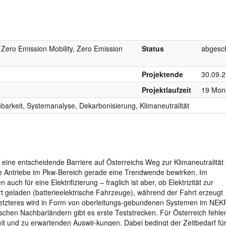
 Zero Emission Mobility, Zero Emission
Status
abgesc
Projektende
30.09.
Projektlaufzeit
19 Mon
barkeit, Systemanalyse, Dekarbonisierung, Klimaneutralität
eine entscheidende Barriere auf Österreichs Weg zur Klimaneutralität
che Antriebe im Pkw-Bereich gerade eine Trendwende bewirken. Im
ch für eine Elektrifizierung – fraglich ist aber, ob Elektrizität zur
rt geladen (batterieelektrische Fahrzeuge), während der Fahrt erzeugt
 Letzteres wird in Form von oberleitungs-gebundenen Systemen im NEK
chen Nachbarländern gibt es erste Teststrecken. Für Österreich fehle
t und zu erwartenden Auswir-kungen. Dabei bedingt der Zeitbedarf fü