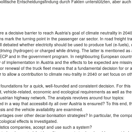
politische Entscheidungsfindung durch Fakten unterstützten, aber auch 
a decisive barrier to reach Austria's goal of climate neutrality in 204
ins mark the turning point in the passenger car sector. In road freight tr
 still debated whether electricity should be used to produce fuel (e-fuels)
 driving (hydrogen) or charged while driving. The latter is mentioned as
 NECP and in the government program. In neighbouring European countri
ty of implementation in Austria and the effects to be expected are missi
for renewal of the truck fleet means that a fundamental decision for or 
 to allow a contribution to climate neu-trality in 2040 or set focus on ot
oundations for a quick, well-founded and consistent decision. For this
ed, vehicle-related, economic and ecological requirements as well as the
e Austrian highway network. The analysis revolves around four topics:
 in a way that accessibil-ity all over Austria is ensured? To this end, t
asis and the vehicle availability are examined.
tages over other decar-bonisation strategies? In particular, the compat
logical effects is investigated.
ogistics companies, accept and use such a system?