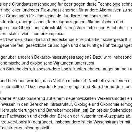
s eine Grundsatzentscheidung für oder gegen diese Technologie schne
 ermöglichen und/oder Pla-nungssicherheit für andere Alternativen zu sc
ie Grundlagen für eine schnel-le, fundierte und konsistente
uk-turellen, energetischen, fahrzeugbezogenen, ökonomischen und
en einer Oberleitungsinfrastruktur am österrei-chischen Autobahn- u
edern sich in vier Themenkomplexe:
zt werden, dass die flä-chendeckende Erreichbarkeit sichergestellt i
Gegebenheiten, gesetzliche Grundlagen und das künftige Fahrzeugange
e gegenüber anderen Dekarbo-nisierungsstrategien? Dazu wird insbesond
ökonomische und ökologische Wirkungen untersucht.
anten Stakeholdern, insbeson-dere Logistikunternehmen, angenommen 
 und betrieben werden, dass Vorteile maximiert, Nachteile vermieden u
 sicherstellt ist? Dazu werden Finanzierungs- und Betreibermo-delle un
t.
asierter Ansatz basierend auf einem neuentwickelten Verkehrsmodell er
tenwissen in den Bereichen Infrastruktur, Ökologie und Ökonomie ermög
rausforderungen und Betreibermodellen. (iii) Ein breiter Stakeholder
rgänzt Fachwissen und deckt den Bereich der NutzerInnen-Akzeptanz ab
rzeu-ge/Logistik) gegründet. Insbesondere ist ein Wissenstransfer mit 
Teststrecken sichergestellt.