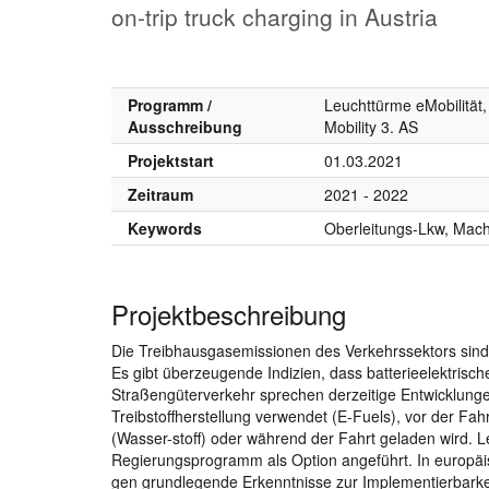
on-trip truck charging in Austria
Programm /
Leuchttürme eMobilität,
Ausschreibung
Mobility 3. AS
Projektstart
01.03.2021
Zeitraum
2021 - 2022
Keywords
Oberleitungs-Lkw, Mach
Projektbeschreibung
Die Treibhausgasemissionen des Verkehrssektors sind 
Es gibt überzeugende Indizien, dass batterieelektris
Straßengüterverkehr sprechen derzeitige Entwicklungen au
Treibstoffherstellung verwendet (E-Fuels), vor der Fah
(Wasser-stoff) oder während der Fahrt geladen wird.
Regierungsprogramm als Option angeführt. In europäis
gen grundlegende Erkenntnisse zur Implementierbarkei