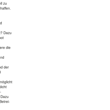
ll zu
haffen.
nd
st? Dazu
bot
ere die
und
nd der
d
möglicht
licht
-
. Dazu
Betrei-