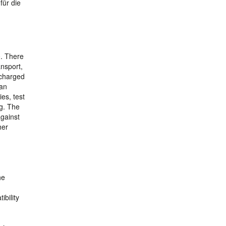
für die
0. There
ansport,
, charged
 an
es, test
ng. The
against
her
he
ibility