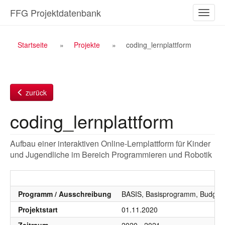
Zum
FFG Projektdatenbank
Naviga
Inhalt
ein-/a
Breadcrumb
Startseite
Projekte
coding_lernplattform
Navigation
zurück
coding_lernplattform
Aufbau einer interaktiven Online-Lernplattform für Kinder
und Jugendliche im Bereich Programmieren und Robotik
Programm / Ausschreibung
BASIS, Basisprogramm, Budgetj
Projektstart
01.11.2020