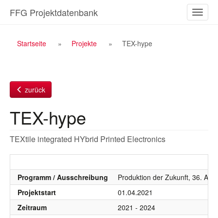
Zum
FFG Projektdatenbank
Naviga
Inhalt
ein-/a
Breadcrumb
Startseite
Projekte
TEX-hype
Navigation
zurück
TEX-hype
TEXtile integrated HYbrid Printed Electronics
Programm / Ausschreibung
Produktion der Zukunft, 36. AS 
Projektstart
01.04.2021
Zeitraum
2021 - 2024