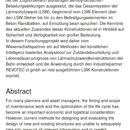
bei der Zugvorbeifahrt stoßartigen aerodynamischen
Belastungswirkungen ausgesetzt, die das Gesamtsystem der
Lärmschutzwand (LSW), beginnend vom LSW-Element über
den LSW-Steher bis hin zu den Befestigungselementen im
Beton-Randbalken, auf Ermüdung bean-spruchen. Die Kenntnis
des aktuellen Zustandes dieser Konstruktionen ist in Hinblick auf
Sicherheit und Verfügbarkeit von großer Bedeutung.
In diesem Forschungsprojekt wird daher vom
Wissenschaftspartner ein auf Methoden der künstlichen
Intelligenz basiertes Analysetool zur Zustandsbeurteilung und
Lebensdauer-prognose von Lärmschutzwandkonstruktionen der
Bahn entwickelt und die Anwendung durch den Industriepartner
REVOTEC zt gmbh an real ausgeführten LSW-Konstruktionen
erprobt.
Abstract
For many planners and asset managers, the timing and scope
of maintenance work and the optimization of the life cycle has
become an important economic and logistical consideration.
However, current methods for designing and evaluating the
design of new and existing structures are unable to adequately
take into account all relevant information and to predict