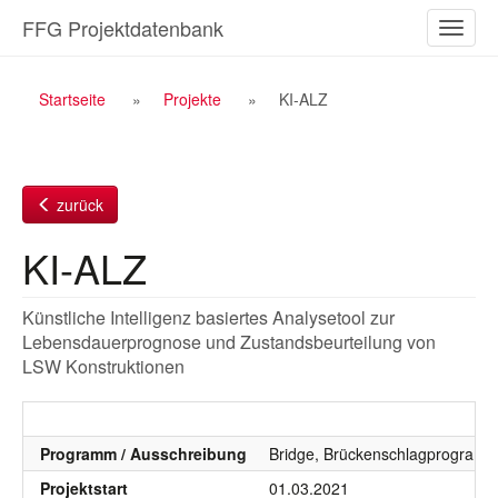
Zum
FFG Projektdatenbank
Naviga
Inhalt
ein-/a
Breadcrumb
Startseite
Projekte
KI-ALZ
Navigation
zurück
KI-ALZ
Künstliche Intelligenz basiertes Analysetool zur
Lebensdauerprognose und Zustandsbeurteilung von
LSW Konstruktionen
Programm / Ausschreibung
Bridge, Brückenschlagprogramm,
Projektstart
01.03.2021