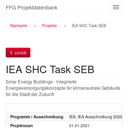
Zum
FFG Projektdatenbank
Naviga
Inhalt
ein-/a
Breadcrumb
Startseite
Projekte
IEA SHC Task SEB
Navigation
zurück
IEA SHC Task SEB
Solar Energy Buildings - Integrierte
Energieversorgungskonzepte für klimaneutrale Gebäude
für die Stadt der Zukunft
Programm / Ausschreibung
IEA, IEA Ausschreibung 2020 -
Projektstart
01.01.2021