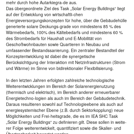
mehr durch hohe Autarkiegra-de aus.
Das übergeordnete Ziel des Task „Solar Energy Buildings“ liegt
auf der Entwicklung von wirtschaftli-chen
Energieversorgungskonzepten für hohe, über die Gebäudehülle
generierte solare Deckungs-grade von mindestens 85 % des
Wärmebedarfs, 100% des Kältebedarfs und mindestens 60 %
des Strombedarfs für Haushalt und E-Mobilität von
Geschoßwohnbauten sowie Quartieren in Neubau und
umfassender Bestandssanierung. Ein zentraler Bestandteil der
Konzeptentwicklung ist dabei die synergetische
Berücksichtigung der Interaktion mit Netzinfrastrukturen (Strom
und Wärme) im Sinne von bidirektionaler Flexibilisierung.
In den letzten Jahren erfolgten zahlreiche technologische
Weiterentwicklungen im Bereich der Solarenergienutzung
(thermisch und elektrisch), im Bereich anderer erneuerbarer
Energietechno-logien als auch im Bereich der Gebäudetechnik.
Daraus resultieren sowohl auf Technologieebene als auch auf
energiesystemischer Ebene (z.B. durch Sektorkopplung) neue
Möglichkeiten und Frei-heitsgrade, die es im IEA SHC Task
„Solar Energy Buildings“ zu definieren gilt. Diese sollen in weite-
rer Folge weiterentwickelt, quantifiziert sowie die Skalier- und