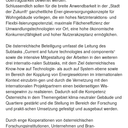
Übertragbarkeit bewertet werden.
Schlussendlich sollen für die breite Anwendbarkeit in der „Stadt
der Zukunft“ ganzheitliche Ener-gieversorgungskonzepte für
Wohngebäude vorliegen, die ein hohes Netzinteraktions- und
Flexibi-lisierungspotenzial, maximale Flächeneffizienz der
Umwandlungstechnologien vor Ort, eine hohe ökonomische
Konkurrenzfähigkeit und hoher Nutzerakzeptanz ermöglichen.
Die österreichische Beteiligung umfasst die Leitung des
Subtasks „Current and future technologies and components“
sowie die intensive Mitgestaltung der Arbeiten in den weiteren
drei internatio-nalen Subtasks, mit dem Ziel österreichisches
Know-how auf Technologie- als auch auf System-ebene sowie
im Bereich der Kopplung von Energiesektoren im internationalen
Kontext einzubrin-gen und durch die Vernetzung mit den
internationalen Projektpartnern einen beiderseitigen Wis-
sensgewinn zu realisieren. Dadurch soll die Kompetenz
Österreichs in dem Themengebiet klima-neutraler Gebäude und
Quartiere gestärkt und die Stellung im Bereich der Forschung
und prakti-schen Umsetzung gefestigt und ausgebaut werden.
Durch enge Kooperationen von österreichischen
Forschungsinstitutionen, Unternehmen und Bran-