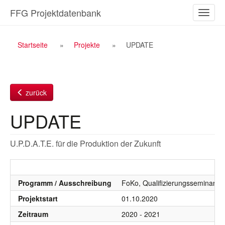
Zum
FFG Projektdatenbank
Naviga
Inhalt
ein-/a
Breadcrumb
Startseite
Projekte
UPDATE
Navigation
zurück
UPDATE
U.P.D.A.T.E. für die Produktion der Zukunft
Programm / Ausschreibung
FoKo, Qualifizierungsseminare, 
Projektstart
01.10.2020
Zeitraum
2020 - 2021