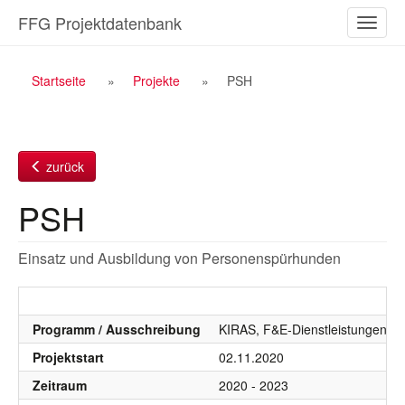
Zum
FFG Projektdatenbank
Naviga
Inhalt
ein-/a
Breadcrumb
Startseite
Projekte
PSH
Navigation
zurück
PSH
Einsatz und Ausbildung von Personenspürhunden
Programm / Ausschreibung
KIRAS, F&E-Dienstleistungen, K
Projektstart
02.11.2020
Zeitraum
2020 - 2023