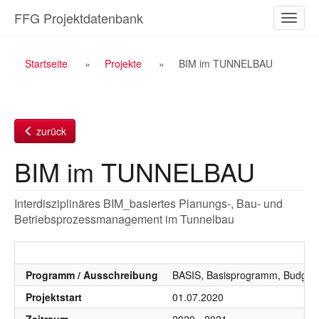
Zum
FFG Projektdatenbank
Naviga
Inhalt
ein-/a
Breadcrumb
Startseite
Projekte
BIM im TUNNELBAU
Navigation
zurück
BIM im TUNNELBAU
Interdisziplinäres BIM_basiertes Planungs-, Bau- und
Betriebsprozessmanagement im Tunnelbau
Programm / Ausschreibung
BASIS, Basisprogramm, Budgetj
Projektstart
01.07.2020