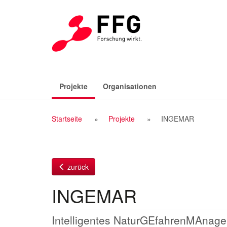
Zum
Inhalt
(aktiv)
Projekte
Organisationen
Breadcrumb
Startseite
Projekte
INGEMAR
Navigation
zurück
INGEMAR
Intelligentes NaturGEfahrenMAnage