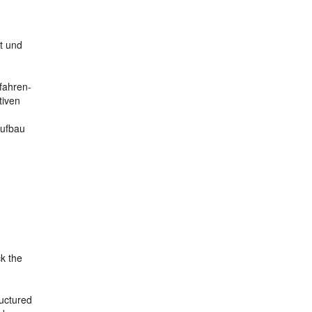
t und
fahren-
tiven
Aufbau
ck the
ructured