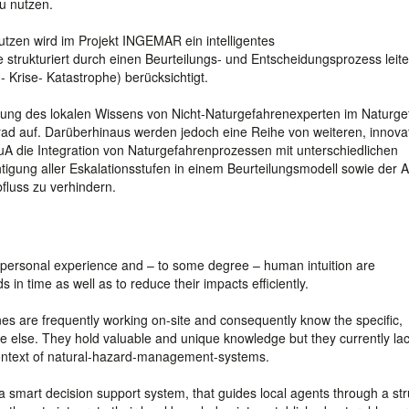
u nutzen.
tzen wird im Projekt INGEMAR ein intelligentes
 strukturiert durch einen Beurteilungs- und Entscheidungsprozess leite
- Krise- Katastrophe) berücksichtigt.
tzung des lokalen Wissens von Nicht-Naturgefahrenexperten im Naturge
d auf. Darüberhinaus werden jedoch eine Reihe von weiteren, innova
uA die Integration von Naturgefahrenprozessen mit unterschiedlichen
htigung aller Eskalationsstufen in einem Beurteilungsmodell sowie der 
uss zu verhindern.
ge, personal experience and – to some degree – human intuition are
 in time as well as to reduce their impacts efficiently.
ines are frequently working on-site and consequently know the specific,
one else. They hold valuable and unique knowledge but they currently la
context of natural-hazard-management-systems.
smart decision support system, that guides local agents through a st