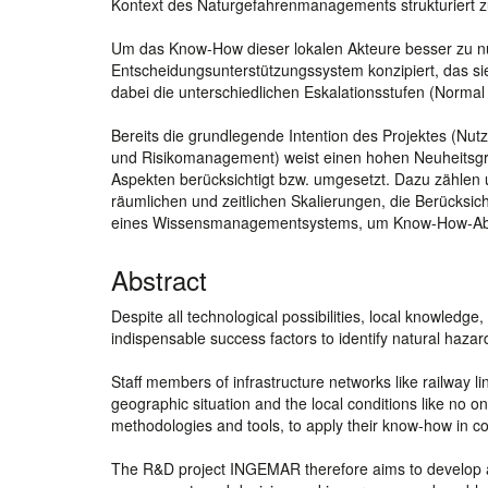
Kontext des Naturgefahrenmanagements strukturiert z
Um das Know-How dieser lokalen Akteure besser zu nu
Entscheidungsunterstützungssystem konzipiert, das sie
dabei die unterschiedlichen Eskalationsstufen (Normal 
Bereits die grundlegende Intention des Projektes (Nu
und Risikomanagement) weist einen hohen Neuheitsgra
Aspekten berücksichtigt bzw. umgesetzt. Dazu zählen 
räumlichen und zeitlichen Skalierungen, die Berücksic
eines Wissensmanagementsystems, um Know-How-Abfl
Abstract
Despite all technological possibilities, local knowled
indispensable success factors to identify natural hazards
Staff members of infrastructure networks like railway l
geographic situation and the local conditions like no 
methodologies and tools, to apply their know-how in 
The R&D project INGEMAR therefore aims to develop a 