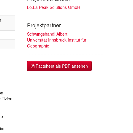
Lo.La Peak Solutions GmbH
n
Projektpartner
Schwingshandl Albert
Universität Innsbruck Institut für
Geographie
Factsheet als PDF ansehen
on
ffizient
de
 im