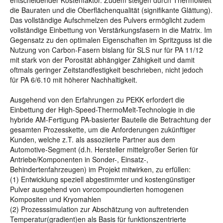
entscheidender Kostenfaktor. Zudem steigen durch ThermoMelt
die Bauraten und die Oberflächenqualität (signifikante Glättung).
Das vollständige Aufschmelzen des Pulvers ermöglicht zudem
vollständige Einbettung von Verstärkungsfasern in die Matrix. Im
Gegensatz zu den optimalen Eigenschaften im Spritzguss ist die
Nutzung von Carbon-Fasern bislang für SLS nur für PA 11/12
mit stark von der Porosität abhängiger Zähigkeit und damit
oftmals geringer Zeitstandfestigkeit beschrieben, nicht jedoch
für PA 6/6.10 mit höherer Nachhaltigkeit.
Ausgehend von den Erfahrungen zu PEKK erfordert die
Einbettung der High-Speed-ThermoMelt-Technologie in die
hybride AM-Fertigung PA-basierter Bauteile die Betrachtung der
gesamten Prozesskette, um die Anforderungen zukünftiger
Kunden, welche z.T. als assoziierte Partner aus dem
Automotive-Segment (d.h. Hersteller mittelgroßer Serien für
Antriebe/Komponenten in Sonder-, Einsatz-,
Behindertenfahrzeugen) im Projekt mitwirken, zu erfüllen:
(1) Entwicklung speziell abgestimmter und kostengünstiger
Pulver ausgehend von vorcompoundierten homogenen
Kompositen und Kryomahlen
(2) Prozesssimulation zur Abschätzung von auftretenden
Temperatur(gradient)en als Basis für funktionszentrierte