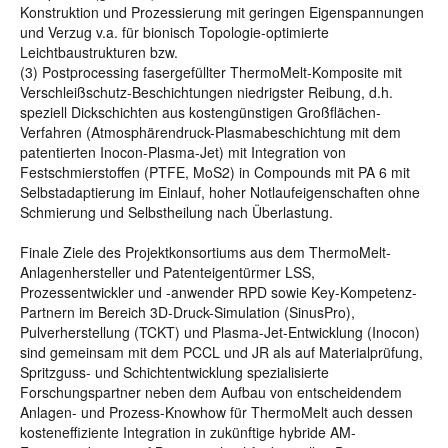
Konstruktion und Prozessierung mit geringen Eigenspannungen
und Verzug v.a. für bionisch Topologie-optimierte
Leichtbaustrukturen bzw.
(3) Postprocessing fasergefüllter ThermoMelt-Komposite mit
Verschleißschutz-Beschichtungen niedrigster Reibung, d.h.
speziell Dickschichten aus kostengünstigen Großflächen-
Verfahren (Atmosphärendruck-Plasmabeschichtung mit dem
patentierten Inocon-Plasma-Jet) mit Integration von
Festschmierstoffen (PTFE, MoS2) in Compounds mit PA 6 mit
Selbstadaptierung im Einlauf, hoher Notlaufeigenschaften ohne
Schmierung und Selbstheilung nach Überlastung.
Finale Ziele des Projektkonsortiums aus dem ThermoMelt-
Anlagenhersteller und Patenteigentürmer LSS,
Prozessentwickler und -anwender RPD sowie Key-Kompetenz-
Partnern im Bereich 3D-Druck-Simulation (SinusPro),
Pulverherstellung (TCKT) und Plasma-Jet-Entwicklung (Inocon)
sind gemeinsam mit dem PCCL und JR als auf Materialprüfung,
Spritzguss- und Schichtentwicklung spezialisierte
Forschungspartner neben dem Aufbau von entscheidendem
Anlagen- und Prozess-Knowhow für ThermoMelt auch dessen
kosteneffiziente Integration in zukünftige hybride AM-