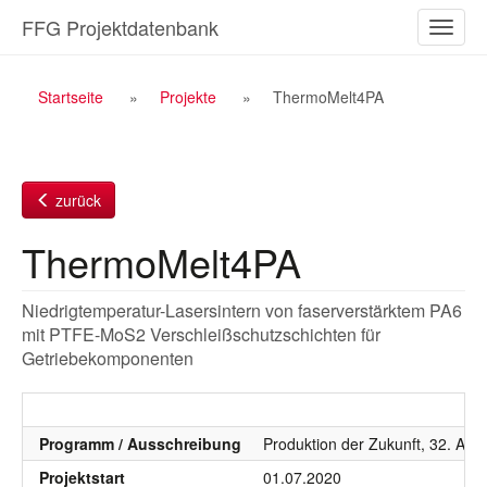
Zum
FFG Projektdatenbank
Naviga
Inhalt
ein-/a
Breadcrumb
Startseite
Projekte
ThermoMelt4PA
Navigation
zurück
ThermoMelt4PA
Niedrigtemperatur-Lasersintern von faserverstärktem PA6
mit PTFE-MoS2 Verschleißschutzschichten für
Getriebekomponenten
Programm / Ausschreibung
Produktion der Zukunft, 32. AS 
Projektstart
01.07.2020