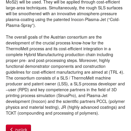
MoS2) will be used. They will be applied through cost-efficient
large-area techniques. Simultaneously, the rough SLS surfaces
will be smoothened with an innovative atmosphere-pressure
plasma-coating using the patented Inocon-Plasma-Jet (“Cold-
Plasma-Spray”).
The overall goals of the Austrian consortium are the
development of the crucial process know-how for the
ThermoMelt process and its cost-efficient integration in a
complete Hybrid Manufacturing production chain including
proper pre- and post-processing steps. Moreover, highly
functional demonstrator components and construction
guidelines for cost-efficient manufacturing are aimed at (TRL 4).
The consortium consists of a SLS / ThermoMelt machine
producer and patent owner (LSS), a SLS process developer and
–user (RPD) and key competence partners in the field of 3D
printing process simulation (SinusPro), and Plasma-Jet
development (Inocon) and the scientific partners PCCL (polymer
physics and material testing), JR (highly advanced coatings) and
TCKT (compounding and processing of polymers).
zurück