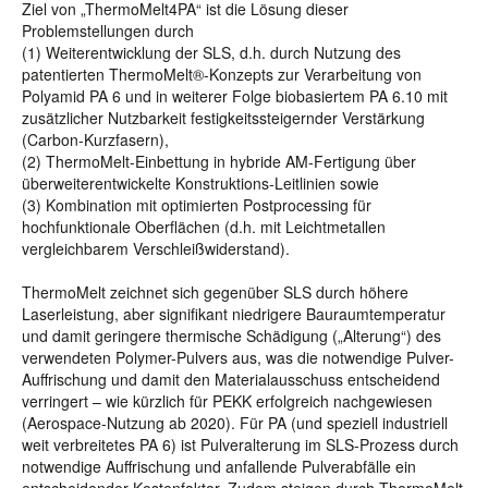
Ziel von „ThermoMelt4PA“ ist die Lösung dieser
Problemstellungen durch
(1) Weiterentwicklung der SLS, d.h. durch Nutzung des
patentierten ThermoMelt®-Konzepts zur Verarbeitung von
Polyamid PA 6 und in weiterer Folge biobasiertem PA 6.10 mit
zusätzlicher Nutzbarkeit festigkeitssteigernder Verstärkung
(Carbon-Kurzfasern),
(2) ThermoMelt-Einbettung in hybride AM-Fertigung über
überweiterentwickelte Konstruktions-Leitlinien sowie
(3) Kombination mit optimierten Postprocessing für
hochfunktionale Oberflächen (d.h. mit Leichtmetallen
vergleichbarem Verschleißwiderstand).
ThermoMelt zeichnet sich gegenüber SLS durch höhere
Laserleistung, aber signifikant niedrigere Bauraumtemperatur
und damit geringere thermische Schädigung („Alterung“) des
verwendeten Polymer-Pulvers aus, was die notwendige Pulver-
Auffrischung und damit den Materialausschuss entscheidend
verringert – wie kürzlich für PEKK erfolgreich nachgewiesen
(Aerospace-Nutzung ab 2020). Für PA (und speziell industriell
weit verbreitetes PA 6) ist Pulveralterung im SLS-Prozess durch
notwendige Auffrischung und anfallende Pulverabfälle ein