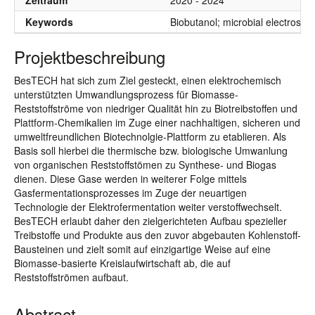
Zeitraum
2020 - 2024
Keywords
Biobutanol; microbial electrosyn
Projektbeschreibung
BesTECH hat sich zum Ziel gesteckt, einen elektrochemisch
unterstützten Umwandlungsprozess für Biomasse-
Reststoffströme von niedriger Qualität hin zu Biotreibstoffen und
Plattform-Chemikalien im Zuge einer nachhaltigen, sicheren und
umweltfreundlichen Biotechnolgie-Plattform zu etablieren. Als
Basis soll hierbei die thermische bzw. biologische Umwanlung
von organischen Reststoffstömen zu Synthese- und Biogas
dienen. Diese Gase werden in weiterer Folge mittels
Gasfermentationsprozesses im Zuge der neuartigen
Technologie der Elektrofermentation weiter verstoffwechselt.
BesTECH erlaubt daher den zielgerichteten Aufbau spezieller
Treibstoffe und Produkte aus den zuvor abgebauten Kohlenstoff-
Bausteinen und zielt somit auf einzigartige Weise auf eine
Biomasse-basierte Kreislaufwirtschaft ab, die auf
Reststoffströmen aufbaut.
Abstract