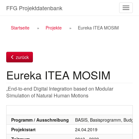
Zum
FFG Projektdatenbank
Naviga
Inhalt
ein-/a
Breadcrumb
Startseite
Projekte
Eureka ITEA MOSIM
Navigation
zurück
Eureka ITEA MOSIM
„End-to-end Digital Integration based on Modular
Simulation of Natural Human Motions
Programm / Ausschreibung
BASIS, Basisprogramm, Budgetj
Projektstart
24.04.2019