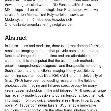
Anwendung realisiert werden. Die Funktionalität dieses
Mikroskops soll an nicht-biologischen Phantomen, wie etwa
strukturierten Mehrschicht-Polymerfolien, sowie an
Modellsystemen für lebendes Gewebe (z.B.
Chorioallantoismembranen) gezeigt werden.
Abstract
In life sciences and medicine, there is a great demand for high-
resolution imaging methods that provide both structural and
functional image data in real time and are affordable at the
same time. It is undisputed that the use of such methods
enables comprehensive diagnosis and therapeutic monitoring.
Such structural and functional imaging is only possible by
combining several modalities. RECENDT and the University of
Graz (KFU) have been conducting research in the fields of
photoacoustic imaging and infrared spectroscopy for many
years. Laser technology in the mid-infrared (MIR) spectral range
has recently made it possible to obtain functional, i.e. chemical,
information from biological samples in real time. In particular,
novel MIR supercontinuum lasers (SCL) enable innovative
solutions in this context. On the other hand, photoacoustics