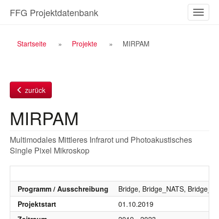
Zum
FFG Projektdatenbank
Naviga
Inhalt
ein-/a
Breadcrumb
Startseite
Projekte
MIRPAM
Navigation
zurück
MIRPAM
Multimodales Mittleres Infrarot und Photoakustisches
Single Pixel Mikroskop
Programm / Ausschreibung
Bridge, Bridge_NATS, Bridge_
Projektstart
01.10.2019