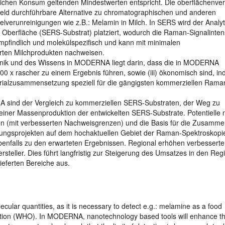
ichen Konsum geltenden Mindestwerten entspricht. Die oberflächenver
eld durchführbare Alternative zu chromatographischen und anderen
lverunreinigungen wie z.B.: Melamin in Milch. In SERS wird der Analyt
n Oberfläche (SERS-Substrat) platziert, wodurch die Raman-Signalinten
mpfindlich und molekülspezifisch und kann mit minimalen
rten Milchprodukten nachweisen.
hnik und des Wissens in MODERNA liegt darin, dass die in MODERNA
) 100 x rascher zu einem Ergebnis führen, sowie (iii) ökonomisch sind, i
rialzusammensetzung speziell für die gängigsten kommerziellen Rama
 sind der Vergleich zu kommerziellen SERS-Substraten, der Weg zu
 einer Massenproduktion der entwickelten SERS-Substrate. Potentielle
n (mit verbesserten Nachweisgrenzen) und die Basis für die Zusamme
hungsprojekten auf dem hochaktuellen Gebiet der Raman-Spektroskop
enfalls zu den erwarteten Ergebnissen. Regional erhöhen verbesserte
steller. Dies führt langfristig zur Steigerung des Umsatzes in den Reg
lieferten Bereiche aus.
cular quantities, as it is necessary to detect e.g.: melamine as a food
ation (WHO). In MODERNA, nanotechnology based tools will enhance th