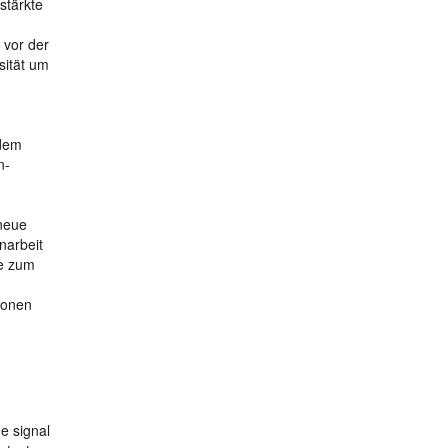
stärkte
 vor der
sität um
ndem
n-
 neue
narbeit
ie zum
ionen
e signal