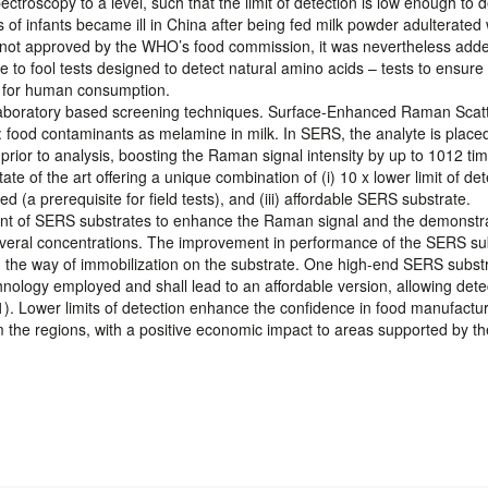
troscopy to a level, such that the limit of detection is low enough to d
of infants became ill in China after being fed milk powder adulterated 
 not approved by the WHO’s food commission, it was nevertheless adde
e to fool tests designed to detect natural amino acids – tests to ensure 
s for human consumption.
 laboratory based screening techniques. Surface-Enhanced Raman Scat
.g.: food contaminants as melamine in milk. In SERS, the analyte is place
ior to analysis, boosting the Raman signal intensity by up to 1012 tim
of the art offering a unique combination of (i) 10 x lower limit of det
ed (a prerequisite for field tests), and (iii) affordable SERS substrate.
t of SERS substrates to enhance the Raman signal and the demonstra
 several concentrations. The improvement in performance of the SERS su
nd the way of immobilization on the substrate. One high-end SERS subst
hnology employed and shall lead to an affordable version, allowing dete
 1). Lower limits of detection enhance the confidence in food manufactu
om the regions, with a positive economic impact to areas supported by th