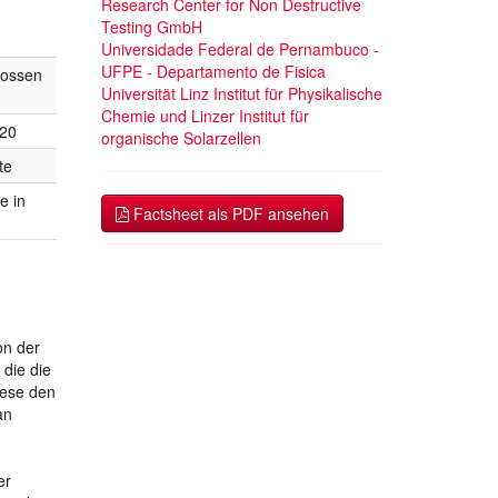
Research Center for Non Destructive
Testing GmbH
Universidade Federal de Pernambuco -
UFPE - Departamento de Fisica
lossen
Universität Linz Institut für Physikalische
Chemie und Linzer Institut für
020
organische Solarzellen
te
e in
Factsheet als PDF ansehen
on der
die die
iese den
an
er