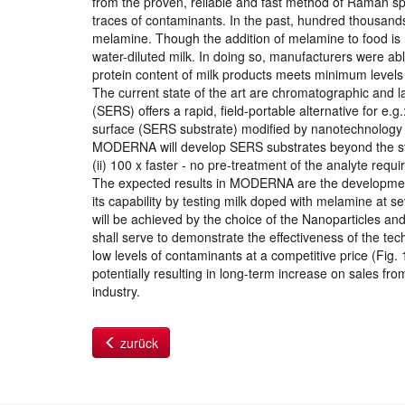
from the proven, reliable and fast method of Raman spec
traces of contaminants. In the past, hundred thousands 
melamine. Though the addition of melamine to food is
water-diluted milk. In doing so, manufacturers were abl
protein content of milk products meets minimum level
The current state of the art are chromatographic and
(SERS) offers a rapid, field-portable alternative for e
surface (SERS substrate) modified by nanotechnology pr
MODERNA will develop SERS substrates beyond the state 
(ii) 100 x faster - no pre-treatment of the analyte requir
The expected results in MODERNA are the developmen
its capability by testing milk doped with melamine at
will be achieved by the choice of the Nanoparticles a
shall serve to demonstrate the effectiveness of the tec
low levels of contaminants at a competitive price (Fig.
potentially resulting in long-term increase on sales fr
industry.
zurück