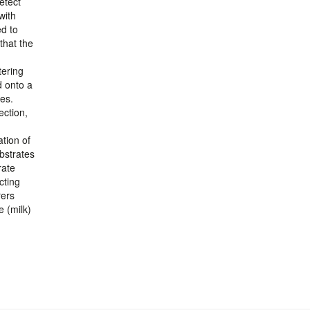
etect
with
d to
that the
tering
d onto a
es.
ection,
tion of
bstrates
rate
cting
rers
e (milk)