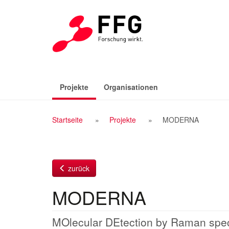
Zum
Inhalt
(aktiv)
Projekte
Organisationen
Breadcrumb
Startseite
Projekte
MODERNA
Navigation
zurück
MODERNA
MOlecular DEtection by Raman spe