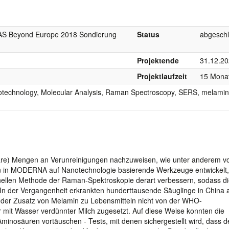
 AS Beyond Europe 2018 Sondierung
Status
abgesch
Projektende
31.12.2
Projektlaufzeit
15 Mona
otechnology, Molecular Analysis, Raman Spectroscopy, SERS, melamin
lare) Mengen an Verunreinigungen nachzuweisen, wie unter anderem v
n in MODERNA auf Nanotechnologie basierende Werkzeuge entwickelt, 
hnellen Methode der Raman-Spektroskopie derart verbessern, sodass d
In der Vergangenheit erkrankten hunderttausende Säuglinge in China 
der Zusatz von Melamin zu Lebensmitteln nicht von der WHO-
 mit Wasser verdünnter Milch zugesetzt. Auf diese Weise konnten die
minosäuren vortäuschen - Tests, mit denen sichergestellt wird, dass d