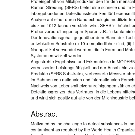
Proteingehalt von Milchprodukten den für den menschl
Raman-Streuung (SERS) bietet eine schnelle und im F
laborgebundenen Detektionsstechniken für Lebensmitte
Analyse auf einer durch Nanotechnologie modifizierte
bis zum 1012-fachen verstärkt wird. SERS ist höchst e
Probenvorbereitungen ppm-Spuren z.B.: in kontaminie
Der Innovationsgehalt gegenüber dem Stand der Tec
entwickelten Substrate (i) 10 x empfindlicher sind, (ii
Nanopartikel verwendet werden, die in Form und Mate
Systeme entwickelt werden.
Angestrebte Ergebnisse und Erkenntnisse in MODERNA
verbesserter Leistungsfähigkeit und der Ansatz hin zu
Produkte (SERS Substrate), verbesserte Messverfahre
im Rahmen von nationalen und internationalen Forsc
Nachweis von Lebensmittelverunreinigungen zählen eb
Detektionsgrenzen das Vertrauen in die Lebensmittelher
und wirkt sich positiv auf alle von der Milchindustrie be
Abstract
Motivated by the challenge to detect substances in mole
contaminant as required by the World Health Organiz