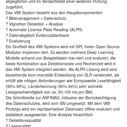
abgeglichen und im Verdachtsfall einer weiteren Prüfung
zugeführt.
Das VMI System besteht aus den Hauptkomponenten:
? Bildmanagement + Datenschutz
? Vignetten Detektion + Analyse
? Automatic License Plate Reading (ALPR)
? Datenabgleich Evidenzdatenbank
? Evaluierung
Ein Großteil des VMI Systems wird mit GPL freien Open Source
Modulen implemen-tiert. Es werden mehrere Deep Learning
Modelle anhand von Beispieldaten trai-niert und evaluiert, die
beste Kombination aus Detektionsrate und Rechenzeit wird in
das VMI System integriert werden. Als ALPR Lösung wird eine
bestehende kom-merzielle Entwicklung von SLR verwendet, sie
erfüllt alle nötigen Anforderungen wie Europaweite Lesefähigkeit
(95%-99%), Länderkennung (90%-94%) sehr schnelle
Lesegeschwindigkeit von ca. 50-100 ms pro Bild.
Die Schnittstelle zur ASFINAG, inklusive der Berücksichtigung
des Datenschutzes, wird vom ISV umgesetzt. Mit dem VMI
Prototyp wird ein repräsentativer Datensatz offline evaluiert und
statistisch ausgewertet. Eine Analyse hinsichtlich
? Detektionsqualität
? Lesequalität