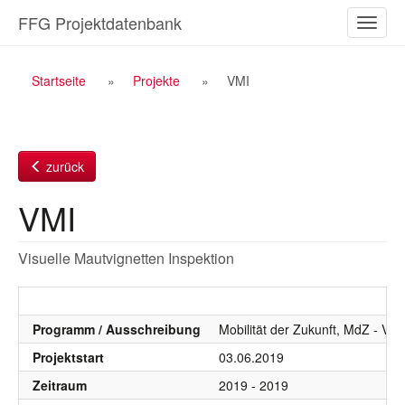
Zum
FFG Projektdatenbank
Naviga
Inhalt
ein-/a
Breadcrumb
Startseite
Projekte
VMI
Navigation
zurück
VMI
Visuelle Mautvignetten Inspektion
Programm / Ausschreibung
Mobilität der Zukunft, MdZ - VIF
Projektstart
03.06.2019
Zeitraum
2019 - 2019