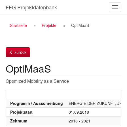
Zum
FFG Projektdatenbank
Naviga
Inhalt
ein-/a
Breadcrumb
Startseite
Projekte
OptiMaaS
Navigation
zurück
OptiMaaS
Optimized Mobility as a Service
Programm / Ausschreibung
ENERGIE DER ZUKUNFT, JPI Urba
Projektstart
01.09.2018
Zeitraum
2018 - 2021