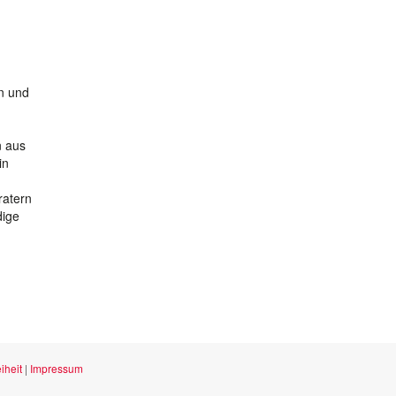
n und
n aus
in
ratern
dige
iheit
|
Impressum