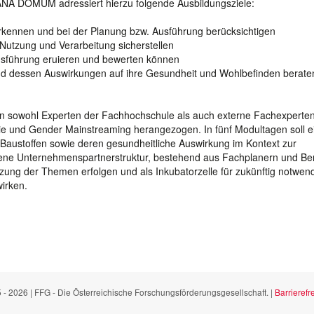
NA DOMUM adressiert hierzu folgende Ausbildungsziele:
erkennen und bei der Planung bzw. Ausführung berücksichtigen
Nutzung und Verarbeitung sicherstellen
usführung eruieren und bewerten können
 und dessen Auswirkungen auf ihre Gesundheit und Wohlbefinden berate
 sowohl Experten der Fachhochschule als auch externe Fachexperte
ie und Gender Mainstreaming herangezogen. In fünf Modultagen soll e
Baustoffen sowie deren gesundheitliche Auswirkung im Kontext zur
ene Unternehmenspartnerstruktur, bestehend aus Fachplanern und Be
ung der Themen erfolgen und als Inkubatorzelle für zukünftig notwen
irken.
 - 2026 | FFG - Die Österreichische Forschungsförderungsgesellschaft. |
Barrierefre