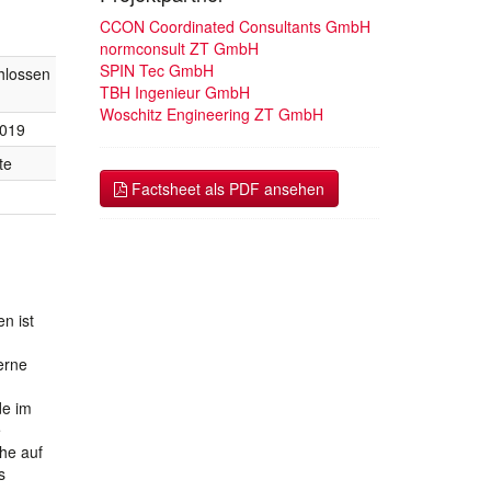
CCON Coordinated Consultants GmbH
normconsult ZT GmbH
SPIN Tec GmbH
hlossen
TBH Ingenieur GmbH
Woschitz Engineering ZT GmbH
2019
te
Factsheet als PDF ansehen
n ist
erne
de im
e
he auf
s