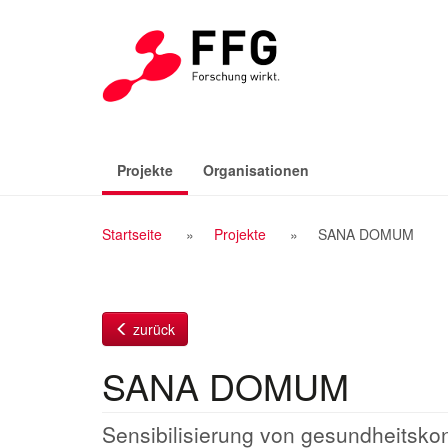
Zum
Inhalt
(aktiv)
Projekte
Organisationen
Breadcrumb
Startseite
Projekte
SANA DOMUM
Navigation
zurück
SANA DOMUM
Sensibilisierung von gesundheitsko