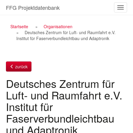
Zum
FFG Projektdatenbank
Naviga
Inhalt
ein-/a
Breadcrumb
Startseite
Organisationen
Deutsches Zentrum für Luft- und Raumfahrt e.V.
Navigation
Institut für Faserverbundleichtbau und Adaptronik
zurück
Deutsches Zentrum für
Luft- und Raumfahrt e.V.
Institut für
Faserverbundleichtbau
und Adaptronik