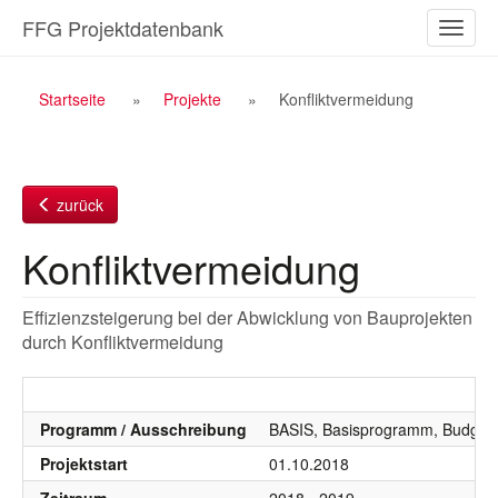
Zum
FFG Projektdatenbank
Naviga
Inhalt
ein-/a
Breadcrumb
Startseite
Projekte
Konfliktvermeidung
Navigation
zurück
Konfliktvermeidung
Effizienzsteigerung bei der Abwicklung von Bauprojekten
durch Konfliktvermeidung
Programm / Ausschreibung
BASIS, Basisprogramm, Budgetj
Projektstart
01.10.2018