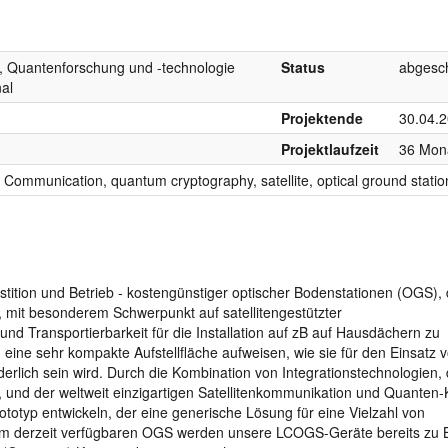
 Quantenforschung und -technologie
Status
abgesc
al
Projektende
30.04.
Projektlaufzeit
36 Mon
ommunication, quantum cryptography, satellite, optical ground statio
stition und Betrieb - kostengünstiger optischer Bodenstationen (OGS), d
 mit besonderem Schwerpunkt auf satellitengestützter
nd Transportierbarkeit für die Installation auf zB auf Hausdächern zu
eine sehr kompakte Aufstellfläche aufweisen, wie sie für den Einsatz 
rlich sein wird. Durch die Kombination von Integrationstechnologien, 
st, und der weltweit einzigartigen Satellitenkommunikation und Quanten
typ entwickeln, der eine generische Lösung für eine Vielzahl von
um derzeit verfügbaren OGS werden unsere LCOGS-Geräte bereits zu 