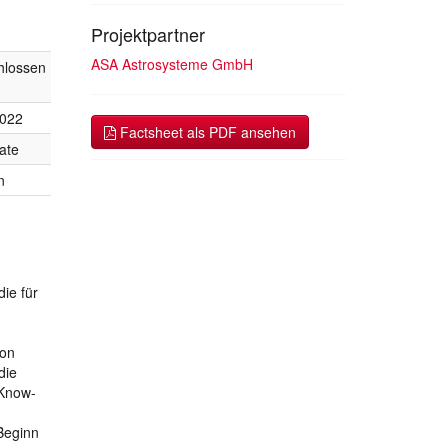
Projektpartner
ASA Astrosysteme GmbH
hlossen
2022
Factsheet als PDF ansehen
ate
n
ie für
von
die
-Know-
Beginn