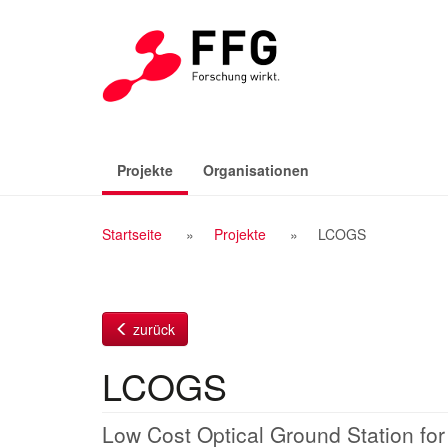
Zum
Inhalt
(aktiv)
Projekte
Organisationen
Breadcrumb
Startseite
Projekte
LCOGS
Navigation
zurück
LCOGS
Low Cost Optical Ground Station for 