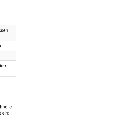
ssen
9
line
hnelle
 ein: