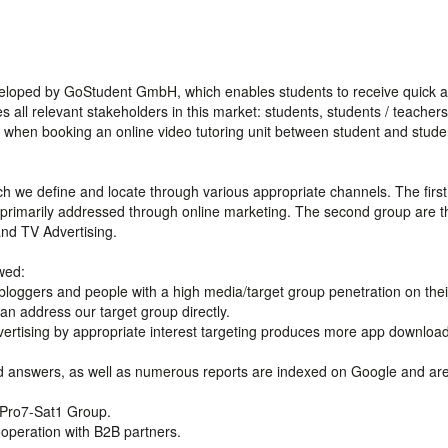
eveloped by GoStudent GmbH, which enables students to receive quick 
s all relevant stakeholders in this market: students, students / teacher
when booking an online video tutoring unit between student and studen
ich we define and locate through various appropriate channels. The firs
 primarily addressed through online marketing. The second group are t
nd TV Advertising.
wed:
bloggers and people with a high media/target group penetration on thei
n address our target group directly.
vertising by appropriate interest targeting produces more app downloa
nd answers, as well as numerous reports are indexed on Google and ar
h Pro7-Sat1 Group.
ooperation with B2B partners.