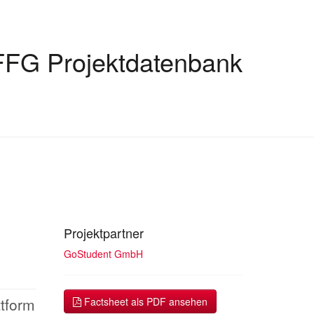
FFG Projektdatenbank
Projektpartner
GoStudent GmbH
ttform
Factsheet als PDF ansehen