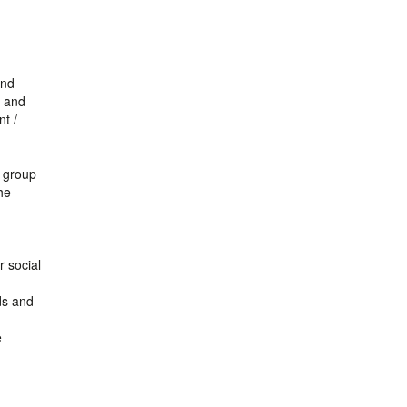
and
s and
t /
t group
he
r social
ds and
e