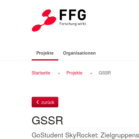
Zum
Inhalt
(aktiv)
Projekte
Organisationen
Breadcrumb
Startseite
Projekte
GSSR
Navigation
zurück
GSSR
GoStudent SkyRocket: Zielgruppensp