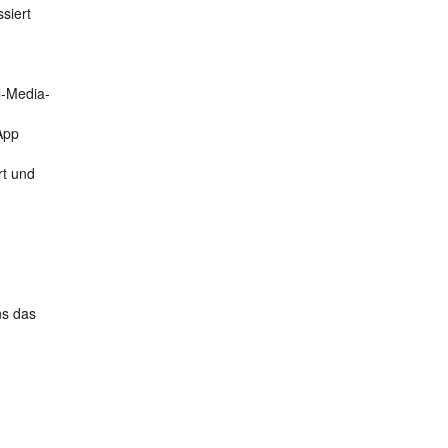
siert
l-Media-
App
rt und
ns das