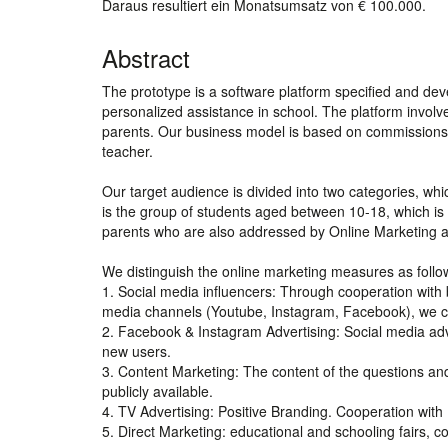
Daraus resultiert ein Monatsumsatz von € 100.000.
Abstract
The prototype is a software platform specified and d
personalized assistance in school. The platform involve
parents. Our business model is based on commissions 
teacher.
Our target audience is divided into two categories, wh
is the group of students aged between 10-18, which is
parents who are also addressed by Online Marketing a
We distinguish the online marketing measures as follo
1. Social media influencers: Through cooperation with 
media channels (Youtube, Instagram, Facebook), we ca
2. Facebook & Instagram Advertising: Social media ad
new users.
3. Content Marketing: The content of the questions a
publicly available.
4. TV Advertising: Positive Branding. Cooperation wit
5. Direct Marketing: educational and schooling fairs, c